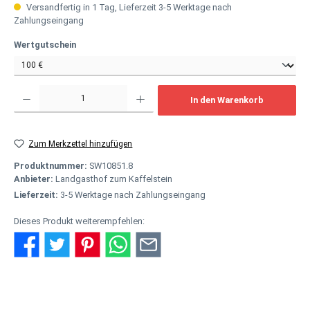
Versandfertig in 1 Tag, Lieferzeit 3-5 Werktage nach
Zahlungseingang
auswählen
Wertgutschein
Produkt Anzahl: Gib den gewünschten Wert ein oder benutze die Schaltflächen um
In den Warenkorb
Zum Merkzettel hinzufügen
Produktnummer:
SW10851.8
Anbieter:
Landgasthof zum Kaffelstein
Lieferzeit:
3-5 Werktage nach Zahlungseingang
Dieses Produkt weiterempfehlen:
Beschreibung