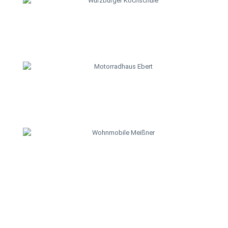
WÜRZBURG
Freizeit
ab 20,00 €*
Details
Tipp