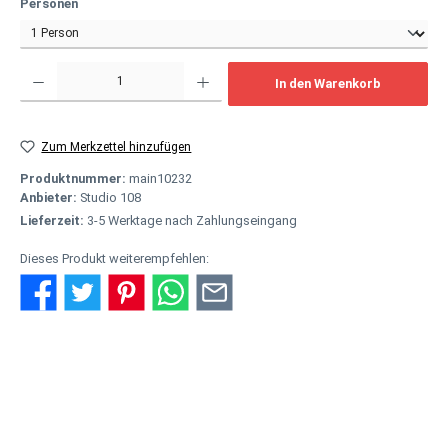
auswählen
Personen
Produkt Anzahl: Gib den gewünschten Wert ein oder benutze die Schaltflächen um
In den Warenkorb
Zum Merkzettel hinzufügen
Produktnummer:
main10232
Anbieter:
Studio 108
Lieferzeit:
3-5 Werktage nach Zahlungseingang
Dieses Produkt weiterempfehlen:
Beschreibung
Der Gutschein beinhaltet: Endlich ist es wieder soweit. Ein Event für
alle Sinne. Gemeinsam genießen wir leckere Weine von…
Mehr