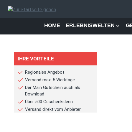
 Hauptinhalt springen
Zur Suche springen
Zur Hauptnavigation springen
HOME
ERLEBNISWELTEN
G
IHRE VORTEILE
Regionales Angebot
Versand max. 5 Werktage
Der Main Gutschein auch als
Download
Über 500 Geschenkideen
Versand direkt vom Anbieter