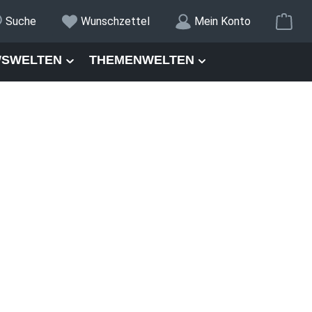
War
Suche
Wunschzettel
Mein Konto
SWELTEN
THEMENWELTEN
Keine Bearbeitungsgebühr
Tipp