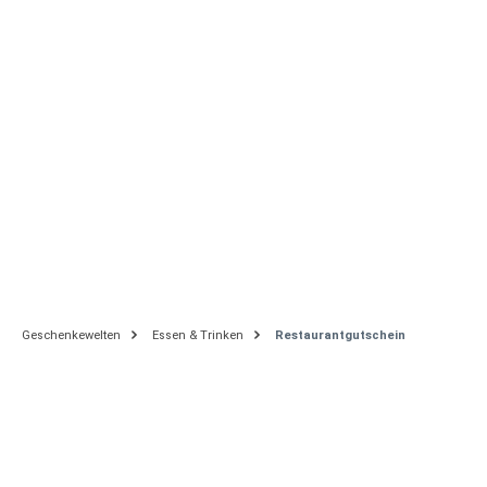
Restaurantgutschein
Produkte Dies und Das
Freizeit
Gesund, Schön & Fit
Urlaubswelten
Newswelten
Themenwelten
Geschenkewelten
Essen & Trinken
Restaurantgutschein
Tipp