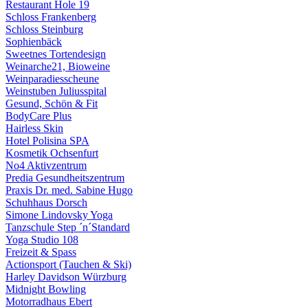
Restaurant Hole 19
Schloss Frankenberg
Schloss Steinburg
Sophienbäck
Sweetnes Tortendesign
Weinarche21, Bioweine
Weinparadiesscheune
Weinstuben Juliusspital
Gesund, Schön & Fit
BodyCare Plus
Hairless Skin
Hotel Polisina SPA
Kosmetik Ochsenfurt
No4 Aktivzentrum
Predia Gesundheitszentrum
Praxis Dr. med. Sabine Hugo
Schuhhaus Dorsch
Simone Lindovsky Yoga
Tanzschule Step ´n´Standard
Yoga Studio 108
Freizeit & Spass
Actionsport (Tauchen & Ski)
Harley Davidson Würzburg
Midnight Bowling
Motorradhaus Ebert