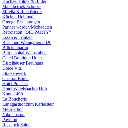
Hochzeitsfilme & Bilder
Malerbetrieb Schütze
Mirella Kaffeerösterei
Küchen Hellmuth
Omega Bestattungen
Partner werden/Mediadaten
Retrotation "DIE PARTY"
Essen & Trinken
Bier- und Weingärten 2026
Brückenbaron
Bürgerspital Weinstuben
Canel Boutique Hotel
Distelhäuser Brauhaus
Dolce Vita
Flockenwerk
Gasthof Bären
Hotel Polisina
Hotel Wittelsbacher Höh
Kuno 1408
La Boucherie
Landgasthof zum Kaffelstein
Meisnerhof
Nikolaushof
Pavillon
Rebstock Salon