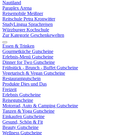
Nautiland
Paraplex Arena
Reisemobile Meißner
Reitschule Petra Kronwitter
StudyLingua Sprachreisen
Würzburger Kochschule
Zur Kategorie Geschenkewelten
Essen & Trinken
Gourmetküche Gutscheine
Erlebnis-Menü Gutscheine
Dinner for Two Gutscheine
Frühstück - Brunch - Buffet Gutscheine
Vegetarisch & Vegan Gutscheine
Restaurantgutschein
Produkte Dies und Das
Freizeit
Erlebnis Gutscheine
Reisegutscheine
Motorrad, Auto & Camping Gutscheine
Tanzen & Yoga Gutscheine
Einkaufen Gutscheine
Gesund, Schön & Fit
Beauty Gutscheine
Wellness Gutscheine