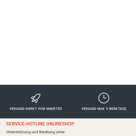
- Bestellt am (*)/ erhalten am (*)
- Name des/ der Verbraucher(s)
- Anschrift des/ der Verbraucher(s)
- Unterschrift des/ der Verbraucher(s) (nur bei
Mitteilung auf Papier)
- Datum
(*) Unzutreffendes streichen.
VERSAND DIREKT VOM ANBIETER
VERSAND MAX. 5 WERKTAGE
SERVICE-HOTLINE ONLINESHOP
Unterstützung und Beratung unter: