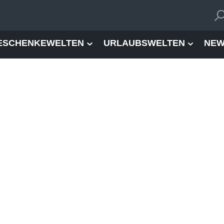
ESCHENKEWELTEN
URLAUBSWELTEN
NEW
 ist die Bereitstellung Ihrer personenbezogenen Daten weder gesetzl
der Daten nicht verpflichtet. Eine Nichtbereitstellung hat keine Folgen
ht wird.
uf eine identifizierte oder identifizierbare natürliche Person beziehe
Ihrer Person zu machen.
seren Webhoster / IT-Dienstleister Nutzungsdaten durch Ihren Interne