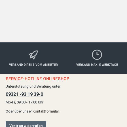
Gerne würden wir Sie auch bei uns als Gast begrüßen. Falls Sie noch
die passende Location für Ihre Feierlichkeit suchen oder Fragen haben,
schicken Sie einfach eine E-Mail Anfrage.
VERSAND DIREKT VOM ANBIETER
VERSAND MAX. 5 WERKTAGE
SERVICE-HOTLINE ONLINESHOP
Unterstützung und Beratung unter:
09321 -93 19 39-0
Mo-Fr, 09:00 - 17:00 Uhr
Oder über unser
Kontaktformular
.
Vertrag widerrufen