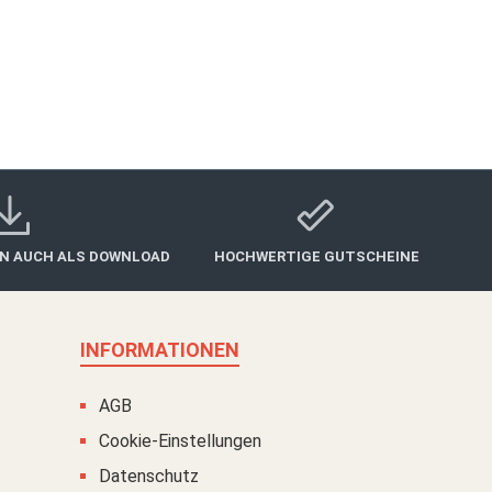
geeignete Kurse finden können.
ga oder Tanzen ist eine wunderbare Möglichkeit,
enken, die Körper, Geist und Seele nährt und ihm
ewegung und Selbstausdruck zu entdecken.
IN AUCH ALS DOWNLOAD
HOCHWERTIGE GUTSCHEINE
INFORMATIONEN
AGB
Cookie-Einstellungen
Datenschutz