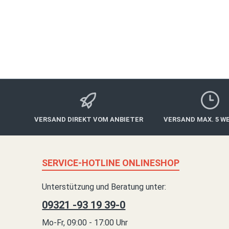
Für Menschen, die gerne tanzen oder schon immer tanzen l
Gutschein für eine Tanzschule eine ideale Geschenkidee. 
die Möglichkeit, verschiedene Tanzstile zu erlernen, sond
zu steigern und das Selbstvertrauen zu stärken. Von klas
und Standardtanz über leidenschaftliche Tänze wie Salsa
modernen Tanzstilen wie Hip-Hop oder Contemporary Danc
VERSAND DIREKT VOM ANBIETER
VERSAND MAX. 5 W
SERVICE-HOTLINE ONLINESHOP
Unterstützung und Beratung unter:
09321 -93 19 39-0
Mo-Fr, 09:00 - 17:00 Uhr