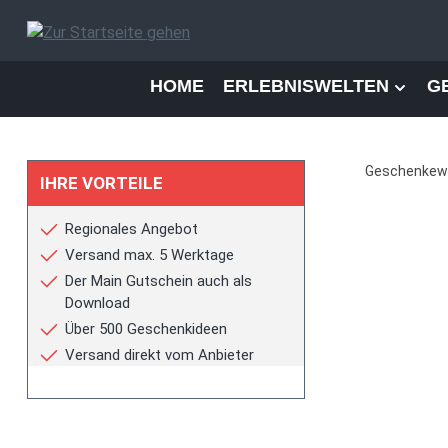
 Hauptinhalt springen
Zur Suche springen
Zur Hauptnavigation springen
HOME
ERLEBNISWELTEN
G
Geschenkew
IHRE VORTEILE
Regionales Angebot
Versand max. 5 Werktage
Der Main Gutschein auch als
Download
Keine 
Über 500 Geschenkideen
Tipp
Versand direkt vom Anbieter