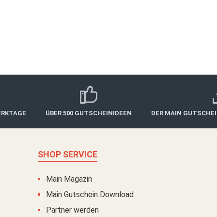
ernen wollten, ist ein
fortgeschrittene Teilnehmer 
Tanzkurse bieten nicht nur
ern auch körperliche Fitness
Ein Geschenkgutschein für Yo
sischen Tänzen wie Ballett
jemandem eine Auszeit zu sch
 oder Tango bis hin zu
ermöglicht, die Freude an B
e - es gibt für jeden
ERKTAGE
ÜBER 500 GUTSCHEINIDEEN
DER MAIN GUTSCHE
SHOP SERVICE
Main Magazin
Main Gutschein Download
Partner werden