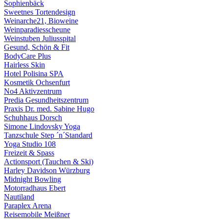
Sophienbäck
Sweetnes Tortendesign
Weinarche21, Bioweine
Weinparadiesscheune
Weinstuben Juliusspital
Gesund, Schön & Fit
BodyCare Plus
Hairless Skin
Hotel Polisina SPA
Kosmetik Ochsenfurt
No4 Aktivzentrum
Predia Gesundheitszentrum
Praxis Dr. med. Sabine Hugo
Schuhhaus Dorsch
Simone Lindovsky Yoga
Tanzschule Step ´n´Standard
Yoga Studio 108
Freizeit & Spass
Actionsport (Tauchen & Ski)
Harley Davidson Würzburg
Midnight Bowling
Motorradhaus Ebert
Nautiland
Paraplex Arena
Reisemobile Meißner