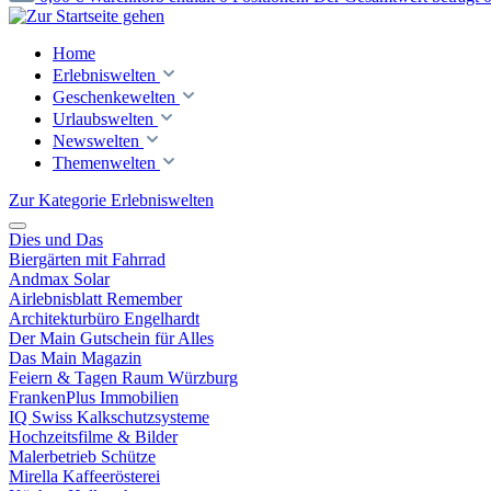
Home
Erlebniswelten
Geschenkewelten
Urlaubswelten
Newswelten
Themenwelten
Zur Kategorie Erlebniswelten
Dies und Das
Biergärten mit Fahrrad
Andmax Solar
Airlebnisblatt Remember
Architekturbüro Engelhardt
Der Main Gutschein für Alles
Das Main Magazin
Feiern & Tagen Raum Würzburg
FrankenPlus Immobilien
IQ Swiss Kalkschutzsysteme
Hochzeitsfilme & Bilder
Malerbetrieb Schütze
Mirella Kaffeerösterei