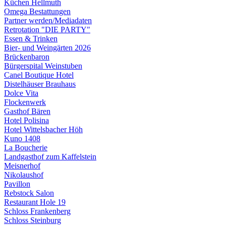
Küchen Hellmuth
Omega Bestattungen
Partner werden/Mediadaten
Retrotation "DIE PARTY"
Essen & Trinken
Bier- und Weingärten 2026
Brückenbaron
Bürgerspital Weinstuben
Canel Boutique Hotel
Distelhäuser Brauhaus
Dolce Vita
Flockenwerk
Gasthof Bären
Hotel Polisina
Hotel Wittelsbacher Höh
Kuno 1408
La Boucherie
Landgasthof zum Kaffelstein
Meisnerhof
Nikolaushof
Pavillon
Rebstock Salon
Restaurant Hole 19
Schloss Frankenberg
Schloss Steinburg