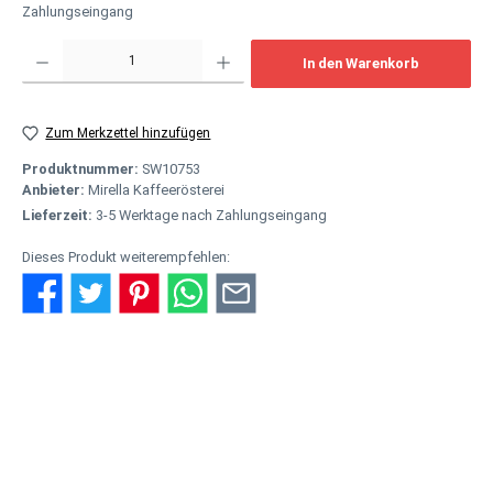
Zahlungseingang
Produkt Anzahl: Gib den gewünschten Wert ein oder benutze die Schaltflächen um
In den Warenkorb
Zum Merkzettel hinzufügen
Produktnummer:
SW10753
Anbieter:
Mirella Kaffeerösterei
Lieferzeit:
3-5 Werktage nach Zahlungseingang
Dieses Produkt weiterempfehlen:
Beschreibung
Erlesene Kaffee- und Espresso-Röstungen aus Randersacker Mit
ganz viel Liebe zur Bohne, mit sensiblem Fingerspitzengefühl be…
Mehr