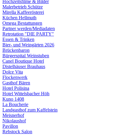
Hochzeitsfilme & Bilder
Malerbetrieb Schütze
Mirella Kaffeerösterei
Küchen Hellmuth
Omega Bestattungen
Partner werden/Mediadaten
Retrotation "DIE PARTY"
Essen & Trinken
Bier- und Weingärten 2026
Brückenbaron
Bürgerspital Weinstuben
Canel Boutique Hotel
Distelhäuser Brauhaus
Dolce Vita
Flockenwerk
Gasthof Bären
Hotel Polisina
Hotel Wittelsbacher Höh
Kuno 1408
La Boucherie
Landgasthof zum Kaffelstein
Meisnerhof
Nikolaushof
Pavillon
Rebstock Salon