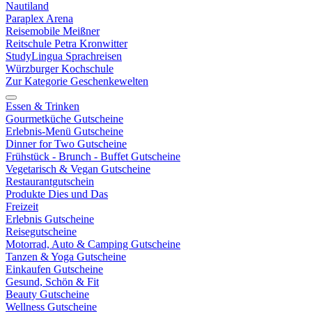
Nautiland
Paraplex Arena
Reisemobile Meißner
Reitschule Petra Kronwitter
StudyLingua Sprachreisen
Würzburger Kochschule
Zur Kategorie Geschenkewelten
Essen & Trinken
Gourmetküche Gutscheine
Erlebnis-Menü Gutscheine
Dinner for Two Gutscheine
Frühstück - Brunch - Buffet Gutscheine
Vegetarisch & Vegan Gutscheine
Restaurantgutschein
Produkte Dies und Das
Freizeit
Erlebnis Gutscheine
Reisegutscheine
Motorrad, Auto & Camping Gutscheine
Tanzen & Yoga Gutscheine
Einkaufen Gutscheine
Gesund, Schön & Fit
Beauty Gutscheine
Wellness Gutscheine