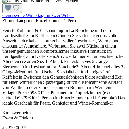
Genussvolle Wintertage in zwei Welten
Zimmerkategorie:
Einzellzimmer, 1 Person
Feinste Kulinarik & Entspannung in La Boucherie und dem
Landgasthof zum Kaffelstein Gönnen Sie sich eine genussvolle
Auszeit in der kalten Jahreszeit – voller Geschmack, Wärme und
entspannter Atmosphäre. Verbringen Sie zwei Nächte in einem
unserer gemütlichen Komfortzimmer inklusive Frühstück im
Landgasthof zum Kaffelstein.An zwei kulinarisch unterschiedlichen
Abenden erwarten Sie: 1. Abend: Ein exklusives 6-Gänge-
Sternemenü im Restaurant La Boucherie2. Abend:Ein herzhaftes 3-
Gänge-Menü mit fränkischen Spezialitäten im Landgasthof
Kaffelstein Zwischen den Genusserlebnissen bleibt genügend Zeit
für einen winterlichen Spaziergang durch die romantische Altstadt
von Wertheim oder zum entspannten Bummeln im Wertheim
Village. Preise:598 € für 2 Personen im Doppelzimmer (exkl.
Getränke)379 € für 1 Person im Einzelzimmer (exkl. Getränke) Das
ideale Geschenk für Paare, Genießer und Winter-Romantiker.
Kreuzwertheim
Essen & Trinken
ab 379,00 €*