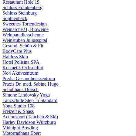
Restaurant Hole 19
Schloss Frankenberg
Schloss Steinburg
Sophienbäck
Sweetnes Tortendesign
Weinarche21, Bioweine
Weinparadiesscheune
Weinstuben Juliusspital
Gesund, Schön & Fit
BodyCare Plus
Hairless Skin
Hotel Polisina SPA
Kosmetik Ochsenfurt
No4 Aktivzentrum
Predia Gesundheitszentrum
Praxis Dr. med. Sabine Hugo
Schuhhaus Dorsch
Simone Lindovsky Yoga
Tanzschule Step ´n´Standard
Yoga Studio 108
Freizeit & Spass
Actionsport (Tauchen & Ski)
Harley Davidson Würzburg
Midnight Bowling
Motorradhaus Ebert