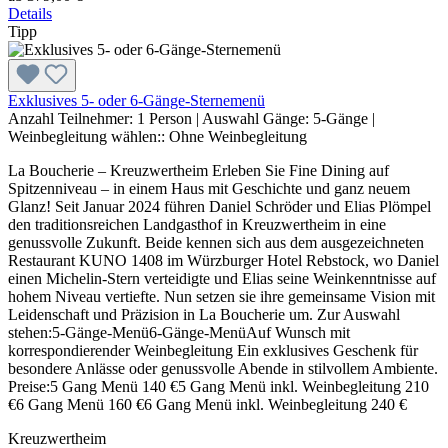
Details
Tipp
Exklusives 5- oder 6-Gänge-Sternemenü
Anzahl Teilnehmer:
1 Person
|
Auswahl Gänge:
5-Gänge
|
Weinbegleitung wählen::
Ohne Weinbegleitung
La Boucherie – Kreuzwertheim Erleben Sie Fine Dining auf
Spitzenniveau – in einem Haus mit Geschichte und ganz neuem
Glanz! Seit Januar 2024 führen Daniel Schröder und Elias Plömpel
den traditionsreichen Landgasthof in Kreuzwertheim in eine
genussvolle Zukunft. Beide kennen sich aus dem ausgezeichneten
Restaurant KUNO 1408 im Würzburger Hotel Rebstock, wo Daniel
einen Michelin-Stern verteidigte und Elias seine Weinkenntnisse auf
hohem Niveau vertiefte. Nun setzen sie ihre gemeinsame Vision mit
Leidenschaft und Präzision in La Boucherie um. Zur Auswahl
stehen:5-Gänge-Menü6-Gänge-MenüAuf Wunsch mit
korrespondierender Weinbegleitung Ein exklusives Geschenk für
besondere Anlässe oder genussvolle Abende in stilvollem Ambiente.
Preise:5 Gang Menü 140 €5 Gang Menü inkl. Weinbegleitung 210
€6 Gang Menü 160 €6 Gang Menü inkl. Weinbegleitung 240 €
Kreuzwertheim