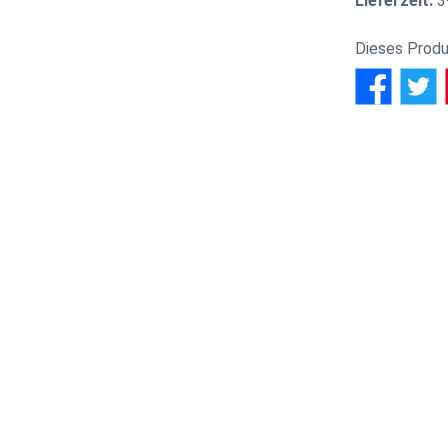
Lieferzeit:
3
Dieses Produ
wertungen
us mit Geschichte und ganz neuem Glanz!
mpel
den traditionsreichen Landgasthof in Kreuzwertheim in ein
el Rebstock, wo Daniel einen Michelin-Stern verteidigte und E
und Präzision in
La Boucherie
um.