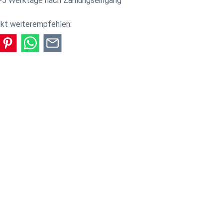
-5 Werktage nach Zahlungseingang
kt weiterempfehlen:
e genussvolle Zukunft. Beide kennen sich aus dem
lias seine Weinkenntnisse auf hohem Niveau vertiefte.