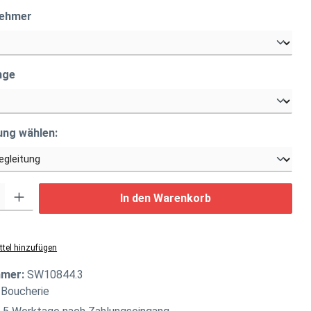
auswählen
nehmer
auswählen
nge
auswählen
ung wählen:
: Gib den gewünschten Wert ein oder benutze die Schaltflächen um di
In den Warenkorb
tel hinzufügen
mmer:
SW10844.3
 Boucherie