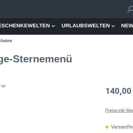
ESCHENKEWELTEN
URLAUBSWELTEN
NEW
cheine
nge-Sternemenü
Regulärer Pre
140,00
Preise inkl. M
Versandfer