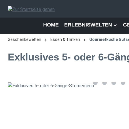
 Hauptinhalt springen
Zur Suche springen
Zur Hauptnavigation springen
HOME
ERLEBNISWELTEN
G
Geschenkewelten
Essen & Trinken
Gourmetküche Guts
Exklusives 5- oder 6-Gä
Bildergalerie überspringen