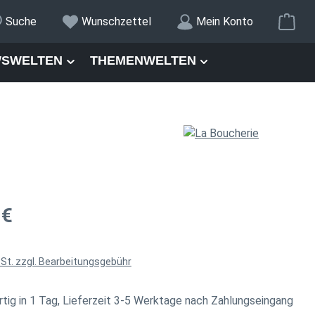
War
Suche
Wunschzettel
Mein Konto
SWELTEN
THEMENWELTEN
is:
 €
wSt. zzgl. Bearbeitungsgebühr
tig in 1 Tag, Lieferzeit 3-5 Werktage nach Zahlungseingang