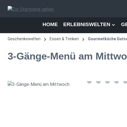
 Hauptinhalt springen
Zur Suche springen
Zur Hauptnavigation springen
HOME
ERLEBNISWELTEN
G
Geschenkewelten
Essen & Trinken
Gourmetküche Guts
3-Gänge-Menü am Mittw
Bildergalerie überspringen