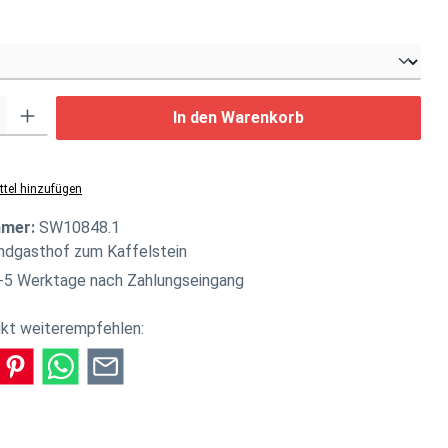
swählen
: Gib den gewünschten Wert ein oder benutze die Schaltflächen um di
In den Warenkorb
tel hinzufügen
mmer:
SW10848.1
ndgasthof zum Kaffelstein
-5 Werktage nach Zahlungseingang
kt weiterempfehlen: