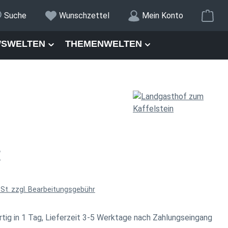
War
Suche
Wunschzettel
Mein Konto
SWELTEN
THEMENWELTEN
is:
€
wSt. zzgl. Bearbeitungsgebühr
tig in 1 Tag, Lieferzeit 3-5 Werktage nach Zahlungseingang