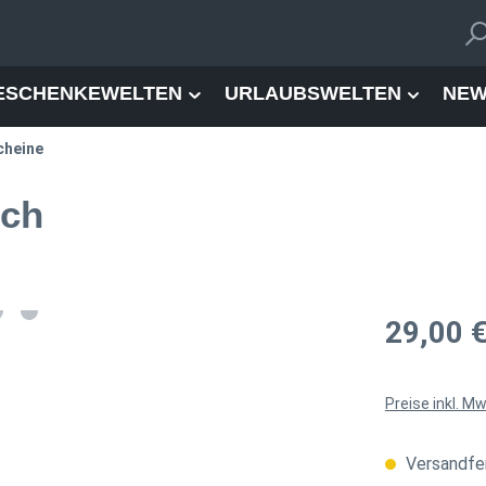
ESCHENKEWELTEN
URLAUBSWELTEN
NEW
cheine
och
Regulärer Pre
29,00 
Preise inkl. M
Versandfer