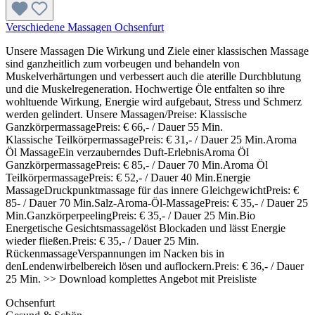
Verschiedene Massagen Ochsenfurt
Unsere Massagen Die Wirkung und Ziele einer klassischen Massage
sind ganzheitlich zum vorbeugen und behandeln von
Muskelverhärtungen und verbessert auch die aterille Durchblutung
und die Muskelregeneration. Hochwertige Öle entfalten so ihre
wohltuende Wirkung, Energie wird aufgebaut, Stress und Schmerz
werden gelindert. Unsere Massagen/Preise: Klassische
GanzkörpermassagePreis: € 66,- / Dauer 55 Min.
Klassische TeilkörpermassagePreis: € 31,- / Dauer 25 Min.Aroma
Öl MassageEin verzauberndes Duft-ErlebnisAroma Öl
GanzkörpermassagePreis: € 85,- / Dauer 70 Min.Aroma Öl
TeilkörpermassagePreis: € 52,- / Dauer 40 Min.Energie
MassageDruckpunktmassage für das innere GleichgewichtPreis: €
85- / Dauer 70 Min.Salz-Aroma-Öl-MassagePreis: € 35,- / Dauer 25
Min.GanzkörperpeelingPreis: € 35,- / Dauer 25 Min.Bio
Energetische Gesichtsmassagelöst Blockaden und lässt Energie
wieder fließen.Preis: € 35,- / Dauer 25 Min.
RückenmassageVerspannungen im Nacken bis in
denLendenwirbelbereich lösen und auflockern.Preis: € 36,- / Dauer
25 Min. >> Download komplettes Angebot mit Preisliste
Ochsenfurt