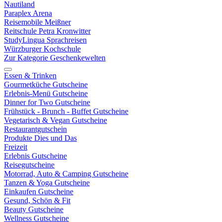
Nautiland
Paraplex Arena
Reisemobile Meißner
Reitschule Petra Kronwitter
StudyLingua Sprachreisen
Würzburger Kochschule
Zur Kategorie Geschenkewelten
Essen & Trinken
Gourmetküche Gutscheine
Erlebnis-Menü Gutscheine
Dinner for Two Gutscheine
Frühstück - Brunch - Buffet Gutscheine
Vegetarisch & Vegan Gutscheine
Restaurantgutschein
Produkte Dies und Das
Freizeit
Erlebnis Gutscheine
Reisegutscheine
Motorrad, Auto & Camping Gutscheine
Tanzen & Yoga Gutscheine
Einkaufen Gutscheine
Gesund, Schön & Fit
Beauty Gutscheine
Wellness Gutscheine