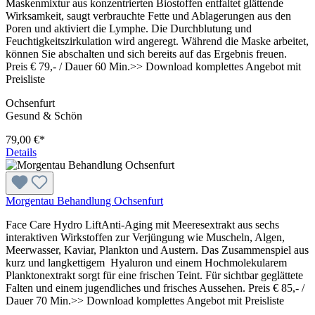
Maskenmixtur aus konzentrierten Biostoffen entfaltet glättende
Wirksamkeit, saugt verbrauchte Fette und Ablagerungen aus den
Poren und aktiviert die Lymphe. Die Durchblutung und
Feuchtigkeitszirkulation wird angeregt. Während die Maske arbeitet,
können Sie abschalten und sich bereits auf das Ergebnis freuen.
Preis € 79,- / Dauer 60 Min.>> Download komplettes Angebot mit
Preisliste
Ochsenfurt
Gesund & Schön
79,00 €*
Details
Morgentau Behandlung Ochsenfurt
Face Care Hydro LiftAnti-Aging mit Meeresextrakt aus sechs
interaktiven Wirkstoffen zur Verjüngung wie Muscheln, Algen,
Meerwasser, Kaviar, Plankton und Austern. Das Zusammenspiel aus
kurz und langkettigem Hyaluron und einem Hochmolekularem
Planktonextrakt sorgt für eine frischen Teint. Für sichtbar geglättete
Falten und einem jugendliches und frisches Aussehen. Preis € 85,- /
Dauer 70 Min.>> Download komplettes Angebot mit Preisliste