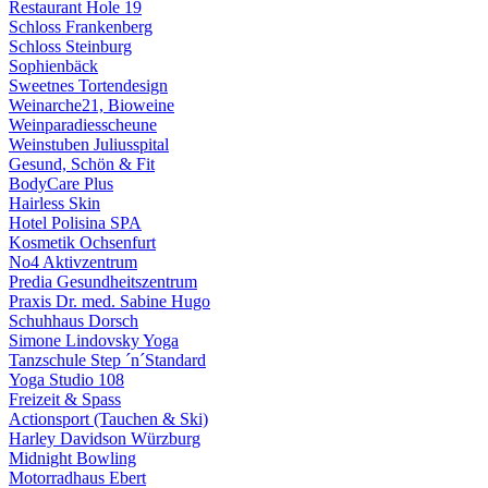
Restaurant Hole 19
Schloss Frankenberg
Schloss Steinburg
Sophienbäck
Sweetnes Tortendesign
Weinarche21, Bioweine
Weinparadiesscheune
Weinstuben Juliusspital
Gesund, Schön & Fit
BodyCare Plus
Hairless Skin
Hotel Polisina SPA
Kosmetik Ochsenfurt
No4 Aktivzentrum
Predia Gesundheitszentrum
Praxis Dr. med. Sabine Hugo
Schuhhaus Dorsch
Simone Lindovsky Yoga
Tanzschule Step ´n´Standard
Yoga Studio 108
Freizeit & Spass
Actionsport (Tauchen & Ski)
Harley Davidson Würzburg
Midnight Bowling
Motorradhaus Ebert