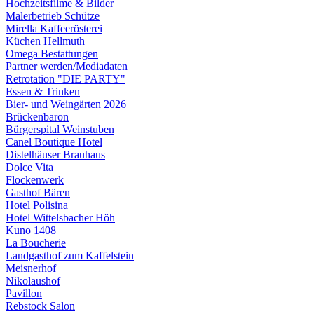
Hochzeitsfilme & Bilder
Malerbetrieb Schütze
Mirella Kaffeerösterei
Küchen Hellmuth
Omega Bestattungen
Partner werden/Mediadaten
Retrotation "DIE PARTY"
Essen & Trinken
Bier- und Weingärten 2026
Brückenbaron
Bürgerspital Weinstuben
Canel Boutique Hotel
Distelhäuser Brauhaus
Dolce Vita
Flockenwerk
Gasthof Bären
Hotel Polisina
Hotel Wittelsbacher Höh
Kuno 1408
La Boucherie
Landgasthof zum Kaffelstein
Meisnerhof
Nikolaushof
Pavillon
Rebstock Salon