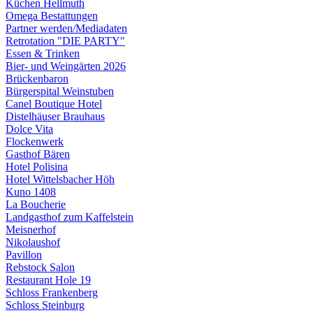
Küchen Hellmuth
Omega Bestattungen
Partner werden/Mediadaten
Retrotation "DIE PARTY"
Essen & Trinken
Bier- und Weingärten 2026
Brückenbaron
Bürgerspital Weinstuben
Canel Boutique Hotel
Distelhäuser Brauhaus
Dolce Vita
Flockenwerk
Gasthof Bären
Hotel Polisina
Hotel Wittelsbacher Höh
Kuno 1408
La Boucherie
Landgasthof zum Kaffelstein
Meisnerhof
Nikolaushof
Pavillon
Rebstock Salon
Restaurant Hole 19
Schloss Frankenberg
Schloss Steinburg