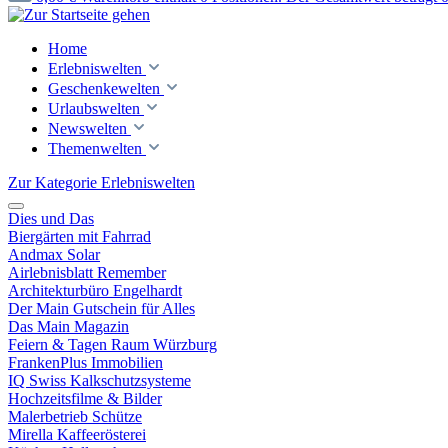
Home
Erlebniswelten
Geschenkewelten
Urlaubswelten
Newswelten
Themenwelten
Zur Kategorie Erlebniswelten
Dies und Das
Biergärten mit Fahrrad
Andmax Solar
Airlebnisblatt Remember
Architekturbüro Engelhardt
Der Main Gutschein für Alles
Das Main Magazin
Feiern & Tagen Raum Würzburg
FrankenPlus Immobilien
IQ Swiss Kalkschutzsysteme
Hochzeitsfilme & Bilder
Malerbetrieb Schütze
Mirella Kaffeerösterei