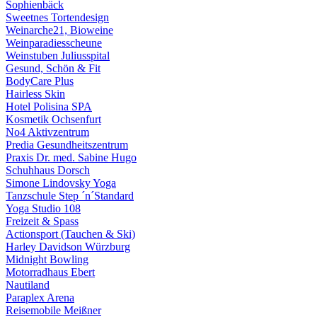
Sophienbäck
Sweetnes Tortendesign
Weinarche21, Bioweine
Weinparadiesscheune
Weinstuben Juliusspital
Gesund, Schön & Fit
BodyCare Plus
Hairless Skin
Hotel Polisina SPA
Kosmetik Ochsenfurt
No4 Aktivzentrum
Predia Gesundheitszentrum
Praxis Dr. med. Sabine Hugo
Schuhhaus Dorsch
Simone Lindovsky Yoga
Tanzschule Step ´n´Standard
Yoga Studio 108
Freizeit & Spass
Actionsport (Tauchen & Ski)
Harley Davidson Würzburg
Midnight Bowling
Motorradhaus Ebert
Nautiland
Paraplex Arena
Reisemobile Meißner