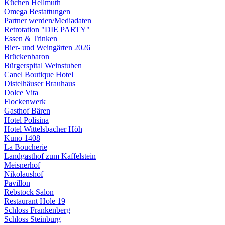
Küchen Hellmuth
Omega Bestattungen
Partner werden/Mediadaten
Retrotation "DIE PARTY"
Essen & Trinken
Bier- und Weingärten 2026
Brückenbaron
Bürgerspital Weinstuben
Canel Boutique Hotel
Distelhäuser Brauhaus
Dolce Vita
Flockenwerk
Gasthof Bären
Hotel Polisina
Hotel Wittelsbacher Höh
Kuno 1408
La Boucherie
Landgasthof zum Kaffelstein
Meisnerhof
Nikolaushof
Pavillon
Rebstock Salon
Restaurant Hole 19
Schloss Frankenberg
Schloss Steinburg