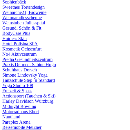
Sophienbäck
Sweetnes Tortendesign
Weinarche21, Bioweine
Weinparadiesscheune
Weinstuben Juliusspital
Gesund, Schön & Fit
BodyCare Plus
Hairless Skin
Hotel Polisina SPA
Kosmetik Ochsenfurt
No4 Aktivzentrum
Predia Gesundheitszentrum
Praxis Dr. med. Sabine Hugo
Schuhhaus Dorsch
Simone Lindovsky Yoga
Tanzschule Step ´n´Standard
Yoga Studio 108
Freizeit & Spass
Actionsport (Tauchen & Ski)
Harley Davidson Würzburg
Midnight Bowling
Motorradhaus Ebert
Nautiland
Paraplex Arena
Reisemobile Meißner