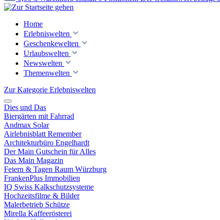
Home
Erlebniswelten
Geschenkewelten
Urlaubswelten
Newswelten
Themenwelten
Zur Kategorie Erlebniswelten
Dies und Das
Biergärten mit Fahrrad
Andmax Solar
Airlebnisblatt Remember
Architekturbüro Engelhardt
Der Main Gutschein für Alles
Das Main Magazin
Feiern & Tagen Raum Würzburg
FrankenPlus Immobilien
IQ Swiss Kalkschutzsysteme
Hochzeitsfilme & Bilder
Malerbetrieb Schütze
Mirella Kaffeerösterei