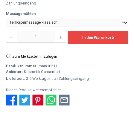
Zahlungseingang
auswählen
Massage wählen
Produkt Anzahl: Gib den gewünschten Wert ein oder benutze die Schaltflächen um
In den Warenkorb
Zum Merkzettel hinzufügen
Produktnummer:
main10511
Anbieter:
Kosmetik Ochsenfurt
Lieferzeit:
3-5 Werktage nach Zahlungseingang
Dieses Produkt weiterempfehlen:
Beschreibung