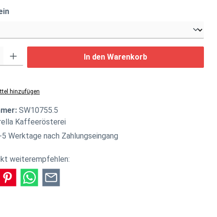
auswählen
ein
: Gib den gewünschten Wert ein oder benutze die Schaltflächen um di
In den Warenkorb
tel hinzufügen
mmer:
SW10755.5
rella Kaffeerösterei
-5 Werktage nach Zahlungseingang
kt weiterempfehlen: