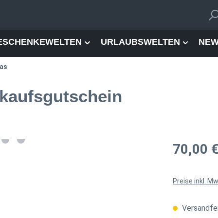
ESCHENKEWELTEN
URLAUBSWELTEN
NEW
Das
nkaufsgutschein
Regulärer Pre
70,00 
Preise inkl. M
Versandfer