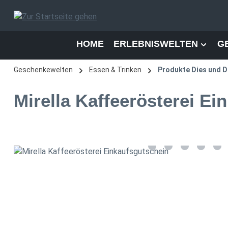
 Hauptinhalt springen
Zur Suche springen
Zur Hauptnavigation springen
HOME
ERLEBNISWELTEN
G
Geschenkewelten
Essen & Trinken
Produkte Dies und 
Mirella Kaffeerösterei Ei
Bildergalerie überspringen