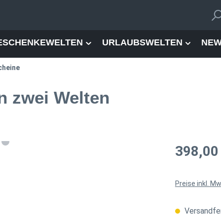
ESCHENKEWELTEN
URLAUBSWELTEN
NEW
cheine
n zwei Welten
Regulärer Pre
398,00
Preise inkl. M
Versandfer