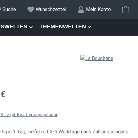
War
Suche
Wunschzettel
Mein Konto
SWELTEN
THEMENWELTEN
is:
 €
wSt. zzgl. Bearbeitungsgebühr
tig in 1 Tag, Lieferzeit 3-5 Werktage nach Zahlungseingang