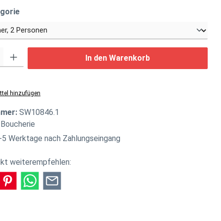
auswählen
gorie
: Gib den gewünschten Wert ein oder benutze die Schaltflächen um di
In den Warenkorb
tel hinzufügen
mmer:
SW10846.1
 Boucherie
-5 Werktage nach Zahlungseingang
kt weiterempfehlen: