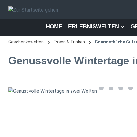
 Hauptinhalt springen
Zur Suche springen
Zur Hauptnavigation springen
HOME
ERLEBNISWELTEN
G
Geschenkewelten
Essen & Trinken
Gourmetküche Guts
Genussvolle Wintertage i
Bildergalerie überspringen