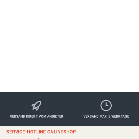
Brückenbaron Candle-Light-Dinner
Gutschein
BOLZHAUSEN
Essen & Trinken
250,00 €*
Details
VERSAND DIREKT VOM ANBIETER
VERSAND MAX. 5 WERKTAGE
SERVICE-HOTLINE ONLINESHOP