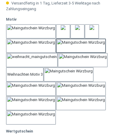
Versandfertig in 1 Tag, Lieferzeit 3-5 Werktage nach
Zahlungseingang
auswählen
Motiv
Weihnachten Motiv 2
Geburtstag 3
Geburtstag 4
Gerburtstag 2
Muttertag
Rose Tisch
Weihnachten Motiv 1
Hochzeit
Weihnachten Motiv 3
Neutral
Rose
Geburtstag 1
Dankeschön
Geschenk
Vatertag
auswählen
Wertgutschein