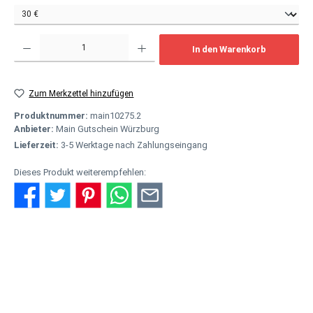
Produkt Anzahl: Gib den gewünschten Wert ein oder benutze die Schaltflächen um
In den Warenkorb
Zum Merkzettel hinzufügen
Produktnummer:
main10275.2
Anbieter:
Main Gutschein Würzburg
Lieferzeit:
3-5 Werktage nach Zahlungseingang
Dieses Produkt weiterempfehlen:
Beschreibung
Einer für alles - als hochwertiges Geschenk Der Main Gutschein ist
bei allen Partnern hier auf mainshop24.de online einlösba…
Mehr