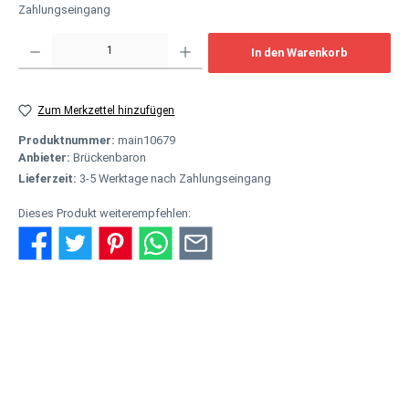
Zahlungseingang
Produkt Anzahl: Gib den gewünschten Wert ein oder benutze die Schaltflächen um
In den Warenkorb
Zum Merkzettel hinzufügen
Produktnummer:
main10679
Anbieter:
Brückenbaron
Lieferzeit:
3-5 Werktage nach Zahlungseingang
Dieses Produkt weiterempfehlen:
Beschreibung
Die Liebe ist das Stärkste was es gibt – möge sie ewig
leben. Wollen Sie sich schon lange wieder mal Ihrem Partner
widmen, g…
Mehr