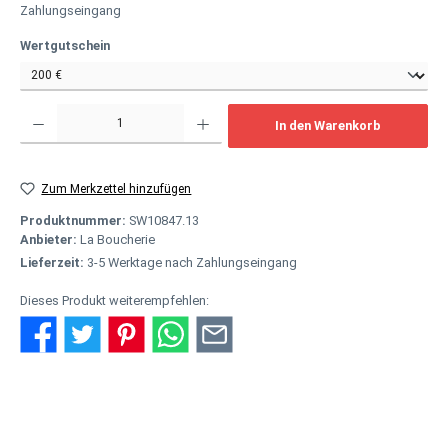
Zahlungseingang
auswählen
Wertgutschein
Produkt Anzahl: Gib den gewünschten Wert ein oder benutze die Schaltflächen um
In den Warenkorb
Zum Merkzettel hinzufügen
Produktnummer:
SW10847.13
Anbieter:
La Boucherie
Lieferzeit:
3-5 Werktage nach Zahlungseingang
Dieses Produkt weiterempfehlen:
Beschreibung