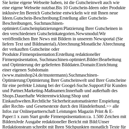
Sie keine eigene Webseite haben, ist die Gutscheinwelt auch wie
eine eigene Webseite nutzbar.Bis 10 Gutschein-Ideen oder Produkte
inklusive:Im Bereich Gutscheine entwickeln wir mit Ihnen neue
Ideen.Gutschein-Beschreibung:Erstellung aller Gutschein-
Beschreibungen, Suchmaschinen-
optimiert.Gutscheinplatzierungen:Platzierung Ihrer Gutscheinen in
den verschiedenen Gutscheinkategorien.Newsmodul:Wir
veröffentlichen Ihre News mit Bildern in unserem Newsportal (Sie
liefern Text und Bildmaterial).Abrechnung:Monatliche Abrechnung
der verkauften Gutscheine oder
Produkte.Firmenpräsentation:Erstellung redaktioneller
Firmenpräsentation, Suchmaschinen-optimiert.Bilder:Bearbeitung
und Optimierung der gelieferten Bilddaten.Domain:Einrichtung
einer eigenen Subdomain
(www.mainshop24.de/mustermann).Suchmaschinen-
Optimierung:Optimierung Ihrer Gutscheinwelt und Ihrer Gutscheine
für eine perfekte Listung bei der Googel-Suche.Support:Für Kunden
und Partner.Marketing-Maßnamen:Innerhalb und außerhalb des
Shops.Dauerhafte Weiterentwicklung:Shop und
Einkaufswelten.Rechtliche Sicherheit:automatisierter Enspielung
aller Rechts- und Gesetsestexte durch den Händelerbund.>> alle
Infos zur Onlinepartnerschaft Leistungen Magazin Print & E-
Paper:1 x zum Start große Firmenpräsentation:ca. 1.500 Zeichen mit
BildernJede Ausgabe redaktioneller Bericht mit Bild:Unser
Redaktionsteam schreibt mit Ihren Stichpunkten monatlich Texte für