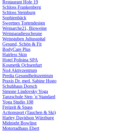
Restaurant Hole 19
Schloss Frankenberg
Schloss Steinburg
Sophienbäck
Sweetnes Tortendesign
Weinarche21, Bioweine
Weinparadiesscheune
Weinstuben Juliusspital
Gesund, Schön & Fit
BodyCare Plus
Hairless Skin
Hotel Polisina SPA
Kosmetik Ochsenfurt
No4 Aktivzentrum
Predia Gesundheitszentrum
Praxis Dr. med. Sabine Hugo
Schuhhaus Dorsch
Simone Lindovsky Yoga
Tanzschule Step ´n´Standard
Yoga Studio 108
Freizeit & Spass
Actionsport (Tauchen & Ski)
Harley Davidson Würzburg
Midnight Bowling
Motorradhaus Ebert