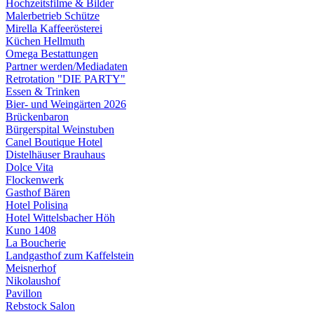
Hochzeitsfilme & Bilder
Malerbetrieb Schütze
Mirella Kaffeerösterei
Küchen Hellmuth
Omega Bestattungen
Partner werden/Mediadaten
Retrotation "DIE PARTY"
Essen & Trinken
Bier- und Weingärten 2026
Brückenbaron
Bürgerspital Weinstuben
Canel Boutique Hotel
Distelhäuser Brauhaus
Dolce Vita
Flockenwerk
Gasthof Bären
Hotel Polisina
Hotel Wittelsbacher Höh
Kuno 1408
La Boucherie
Landgasthof zum Kaffelstein
Meisnerhof
Nikolaushof
Pavillon
Rebstock Salon