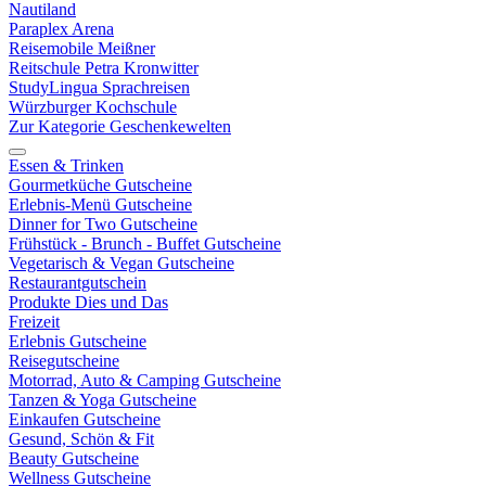
Nautiland
Paraplex Arena
Reisemobile Meißner
Reitschule Petra Kronwitter
StudyLingua Sprachreisen
Würzburger Kochschule
Zur Kategorie Geschenkewelten
Essen & Trinken
Gourmetküche Gutscheine
Erlebnis-Menü Gutscheine
Dinner for Two Gutscheine
Frühstück - Brunch - Buffet Gutscheine
Vegetarisch & Vegan Gutscheine
Restaurantgutschein
Produkte Dies und Das
Freizeit
Erlebnis Gutscheine
Reisegutscheine
Motorrad, Auto & Camping Gutscheine
Tanzen & Yoga Gutscheine
Einkaufen Gutscheine
Gesund, Schön & Fit
Beauty Gutscheine
Wellness Gutscheine