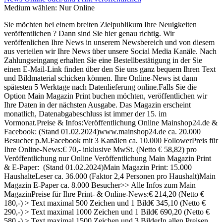
Medium wählen:
Nur Online
Sie möchten bei einem breiten Zielpublikum Ihre Neuigkeiten
veröffentlichen ? Dann sind Sie hier genau richtig. Wir
veröffenlichen Ihre News in unserem Newsbereich und von diesem
aus verteilen wir Ihre News über unsere Social Media Kanäle. Nach
Zahlungseingang erhalten Sie eine Bestellbestätigung in der Sie
einen E-Mail-Link finden über den Sie uns ganz bequem Ihren Text
und Bildmaterial schicken können. Ihre Online-News ist dann
spätesten 5 Werktage nach Datenlieferung online.Falls Sie die
Option Main Magazin Print buchen möchten, veröffentlichen wir
Ihre Daten in der nächsten Ausgabe. Das Magazin erscheint
monatlich, Datenabgabeschluss ist immer der 15. im
Vormonat.Preise & Infos:Veröffentlichung Online Mainshop24.de &
Facebook: (Stand 01.02.2024)www.mainshop24.de ca. 20.000
Besucher p.M.Facebook mit 3 Kanälen ca. 10.000 FollowerPreis für
Ihre Online-News:€ 70,- inklusive MwSt. (Netto € 58,82) pro
Veröffentlichung nur Online Veröffentlichung Main Magazin Print
& E-Paper: (Stand 01.02.2024)Main Magazin Print: 15.000
HaushalteLeser ca. 36.000 (Faktor 2,4 Personen pro Haushalt)Main
Magazin E-Paper ca. 8.000 Besucher>> Alle Infos zum Main
MagazinPreise für Ihre Print- & Online-News:€ 214,20 (Netto €
180,-) > Text maximal 500 Zeichen und 1 Bild€ 345,10 (Netto €
290,-) > Text maximal 1000 Zeichen und 1 Bild€ 690,20 (Netto €
580,-) > Text maximal 1500 Zeichen und 3 BilderIn allen Preisen