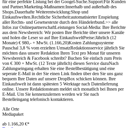
für eine perfekte Listung bei der Googel-Suche.Support:Für Kunden
und Partner.Marketing-Maßnamen:Innerhalb und außerhalb des
Shops.Dauerhafte Weiterentwicklung:Shop und
Einkaufswelten.Rechtliche Sicherheit:automatisierter Enspielung
aller Rechts- und Gesetsestexte durch den Händelerbund.>> alle
Infos zur OnlinepartnerschaftLeistungen Social-Media: Ihre Berichte
aus dem Newsbereich: Wir posten Ihre Berichte über unsere Kanäle
und holen die Leser so auf Ihre EinkaufsweltPreise:Jährlich (12
Monate) € 980,- + MwSt. (1.166,20)Kosten Zahlungssysteme
Pauschal 3,8 % vom erzielten UmsatzRedaktionsservice jährlich Sie
möchten dass unsere Redaktion Ihren Text pro Monat für unseren
Newsbereich & Facebook schreibt? Buchen Sie einfach zum Preis
von € 300 + MwSt. (12 Texte jährlich) diesen Service dazuNach
Zahlungseingang erhalten Sie eine Bestellbestätigung und eine
seperate E-Mail in der Sie einen Link finden über den Sie uns ganz
bequem Ihre Daten auf unsere DropBox schicken können. Ihre
Einkaufswelt ist dann spätesten 5 Werktage nach Datenlieferung
online. Unsere Redaktionsteam meldet sich monatlich bei Ihnen per
E-Mail. Um Sie kennenzulernen werden wir Sie nach
Bestelleingang telefonisch kontaktieren.
Alle Orte
Mediapaket
ab 1.166,20 €*