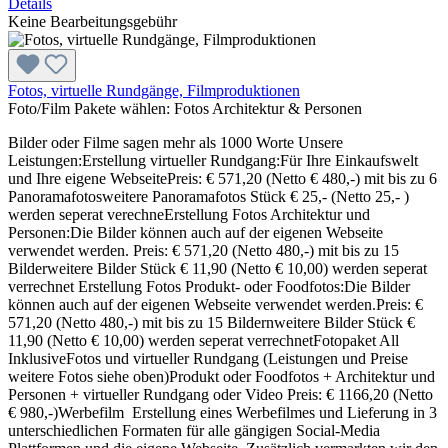
Details
Keine Bearbeitungsgebühr
Fotos, virtuelle Rundgänge, Filmproduktionen
Foto/Film Pakete wählen:
Fotos Architektur & Personen
Bilder oder Filme sagen mehr als 1000 Worte Unsere
Leistungen:Erstellung virtueller Rundgang:Für Ihre Einkaufswelt
und Ihre eigene WebseitePreis: € 571,20 (Netto € 480,-) mit bis zu 6
Panoramafotosweitere Panoramafotos Stück € 25,- (Netto 25,- )
werden seperat verechneErstellung Fotos Architektur und
Personen:Die Bilder können auch auf der eigenen Webseite
verwendet werden. Preis: € 571,20 (Netto 480,-) mit bis zu 15
Bilderweitere Bilder Stück € 11,90 (Netto € 10,00) werden seperat
verrechnet Erstellung Fotos Produkt- oder Foodfotos:Die Bilder
können auch auf der eigenen Webseite verwendet werden.Preis: €
571,20 (Netto 480,-) mit bis zu 15 Bildernweitere Bilder Stück €
11,90 (Netto € 10,00) werden seperat verrechnetFotopaket All
InklusiveFotos und virtueller Rundgang (Leistungen und Preise
weitere Fotos siehe oben)Produkt oder Foodfotos + Architektur und
Personen + virtueller Rundgang oder Video Preis: € 1166,20 (Netto
€ 980,-)Werbefilm Erstellung eines Werbefilmes und Lieferung in 3
unterschiedlichen Formaten für alle gängigen Social-Media