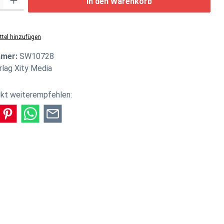
In den Warenkorb
tel hinzufügen
mmer:
SW10728
rlag Xity Media
kt weiterempfehlen: