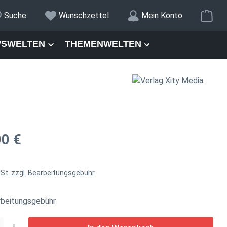
War
Suche
Wunschzettel
Mein Konto
SWELTEN
THEMENWELTEN
is:
00 €
wSt. zzgl. Bearbeitungsgebühr
rbeitungsgebühr
: Gib den gewünschten Wert ein oder benutze die Schaltflächen um di