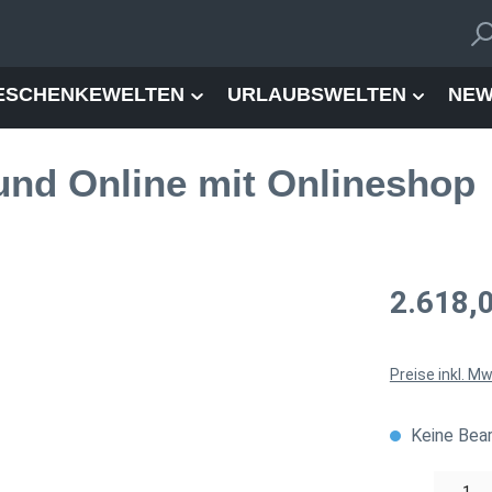
ESCHENKEWELTEN
URLAUBSWELTEN
NEW
und Online mit Onlineshop
Regulärer Pre
2.618,
Preise inkl. M
Keine Bea
Produkt Anzahl