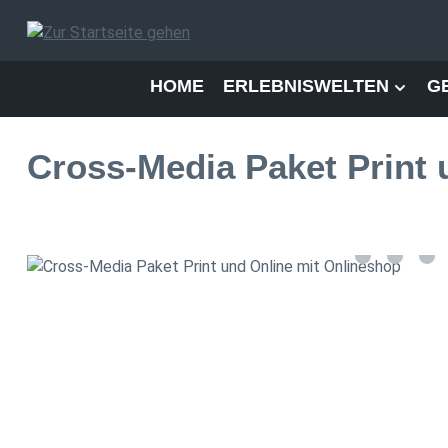
 Hauptinhalt springen
Zur Suche springen
Zur Hauptnavigation springen
HOME
ERLEBNISWELTEN
G
Cross-Media Paket Print 
Bildergalerie überspringen