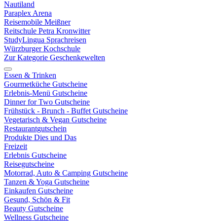
Nautiland
Paraplex Arena
Reisemobile Meißner
Reitschule Petra Kronwitter
StudyLingua Sprachreisen
Würzburger Kochschule
Zur Kategorie Geschenkewelten
Essen & Trinken
Gourmetküche Gutscheine
Erlebnis-Menü Gutscheine
Dinner for Two Gutscheine
Frühstück - Brunch - Buffet Gutscheine
Vegetarisch & Vegan Gutscheine
Restaurantgutschein
Produkte Dies und Das
Freizeit
Erlebnis Gutscheine
Reisegutscheine
Motorrad, Auto & Camping Gutscheine
Tanzen & Yoga Gutscheine
Einkaufen Gutscheine
Gesund, Schön & Fit
Beauty Gutscheine
Wellness Gutscheine