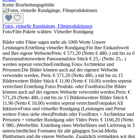
Keine Bearbeitungsgebühr
Fotos, virtuelle Rundgänge, Filmproduktionen
Foto/Film Pakete wählen:
Virtueller Rundgang
Bilder oder Filme sagen mehr als 1000 Worte Unsere
Leistungen:Erstellung virtueller Rundgang:Für Ihre Einkaufswelt
und Ihre eigene WebseitePreis: € 571,20 (Netto € 480,-) mit bis zu 6
Panoramafotosweitere Panoramafotos Stück € 25,- (Netto 25,- )
werden seperat verechneErstellung Fotos Architektur und
Personen:Die Bilder können auch auf der eigenen Webseite
verwendet werden. Preis: € 571,20 (Netto 480,-) mit bis zu 15
Bilderweitere Bilder Stück € 11,90 (Netto € 10,00) werden seperat
verrechnet Erstellung Fotos Produkt- oder Foodfotos:Die Bilder
können auch auf der eigenen Webseite verwendet werden.Preis: €
571,20 (Netto 480,-) mit bis zu 15 Bildernweitere Bilder Stück €
11,90 (Netto € 10,00) werden seperat verrechnetFotopaket All
InklusiveFotos und virtueller Rundgang (Leistungen und Preise
weitere Fotos siehe oben)Produkt oder Foodfotos + Architektur und
Personen + virtueller Rundgang oder Video Preis: € 1166,20 (Netto
€ 980,-)Werbefilm Erstellung eines Werbefilmes und Lieferung in 3
unterschiedlichen Formaten für alle gängigen Social-Media
Plattformen und die eigene Webseite. Zusätzlich vermarkten wir den