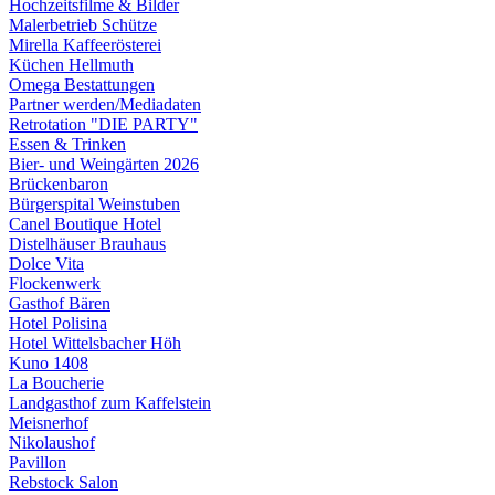
Hochzeitsfilme & Bilder
Malerbetrieb Schütze
Mirella Kaffeerösterei
Küchen Hellmuth
Omega Bestattungen
Partner werden/Mediadaten
Retrotation "DIE PARTY"
Essen & Trinken
Bier- und Weingärten 2026
Brückenbaron
Bürgerspital Weinstuben
Canel Boutique Hotel
Distelhäuser Brauhaus
Dolce Vita
Flockenwerk
Gasthof Bären
Hotel Polisina
Hotel Wittelsbacher Höh
Kuno 1408
La Boucherie
Landgasthof zum Kaffelstein
Meisnerhof
Nikolaushof
Pavillon
Rebstock Salon