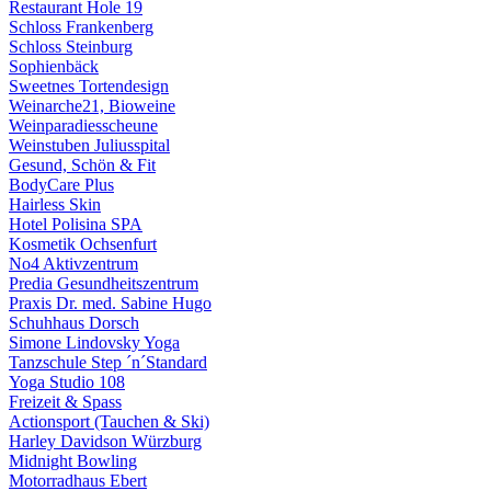
Restaurant Hole 19
Schloss Frankenberg
Schloss Steinburg
Sophienbäck
Sweetnes Tortendesign
Weinarche21, Bioweine
Weinparadiesscheune
Weinstuben Juliusspital
Gesund, Schön & Fit
BodyCare Plus
Hairless Skin
Hotel Polisina SPA
Kosmetik Ochsenfurt
No4 Aktivzentrum
Predia Gesundheitszentrum
Praxis Dr. med. Sabine Hugo
Schuhhaus Dorsch
Simone Lindovsky Yoga
Tanzschule Step ´n´Standard
Yoga Studio 108
Freizeit & Spass
Actionsport (Tauchen & Ski)
Harley Davidson Würzburg
Midnight Bowling
Motorradhaus Ebert