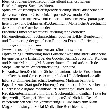
Ideen.Gutschein-Beschreibung:Erstellung aller Gutschein-
Beschreibungen, Suchmaschinen-
optimiert.Gutscheinplatzierungen:Platzierung Ihrer Gutscheinen in
den verschiedenen Gutscheinkategorien.Newsmodul:Wir
veröffentlichen Ihre News mit Bildern in unserem Newsportal (Sie
liefern Text und Bildmaterial).Abrechnung:Monatliche Abrechnung
der verkauften Gutscheine oder
Produkte.Firmenpräsentation:Erstellung redaktioneller
Firmenpräsentation, Suchmaschinen-optimiert.Bilder:Bearbeitung
und Optimierung der gelieferten Bilddaten.Domain:Einrichtung
einer eigenen Subdomain
(www.mainshop24.de/mustermann).Suchmaschinen-
Optimierung:Optimierung Ihrer Gutscheinwelt und Ihrer Gutscheine
für eine perfekte Listung bei der Googel-Suche.Support:Für Kunden
und Partner.Marketing-Maßnamen:Innerhalb und außerhalb des
Shops.Dauerhafte Weiterentwicklung:Shop und
Einkaufswelten.Rechtliche Sicherheit:automatisierter Enspielung
aller Rechts- und Gesetsestexte durch den Händelerbund.>> alle
Infos zur Onlinepartnerschaft Leistungen Magazin Print & E-
Paper:1 x zum Start große Firmenpräsentation:ca. 1.500 Zeichen mit
BildernJede Ausgabe redaktioneller Bericht mit Bild:Unser
Redaktionsteam schreibt mit Ihren Stichpunkten monatlich Texte für
die jeweilige Kategorie.Veranstaltungen:Zusätzlich bei Bedarf
veröffentlichen wir Ihre Veranstaltung>> Alle Infos zum Main
Magazin Leistungen Social-Media: Ihre Berichte aus dem