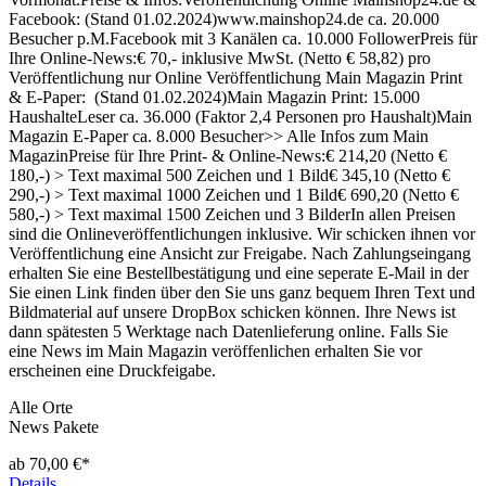
Facebook: (Stand 01.02.2024)www.mainshop24.de ca. 20.000
Besucher p.M.Facebook mit 3 Kanälen ca. 10.000 FollowerPreis für
Ihre Online-News:€ 70,- inklusive MwSt. (Netto € 58,82) pro
Veröffentlichung nur Online Veröffentlichung Main Magazin Print
& E-Paper: (Stand 01.02.2024)Main Magazin Print: 15.000
HaushalteLeser ca. 36.000 (Faktor 2,4 Personen pro Haushalt)Main
Magazin E-Paper ca. 8.000 Besucher>> Alle Infos zum Main
MagazinPreise für Ihre Print- & Online-News:€ 214,20 (Netto €
180,-) > Text maximal 500 Zeichen und 1 Bild€ 345,10 (Netto €
290,-) > Text maximal 1000 Zeichen und 1 Bild€ 690,20 (Netto €
580,-) > Text maximal 1500 Zeichen und 3 BilderIn allen Preisen
sind die Onlineveröffentlichungen inklusive. Wir schicken ihnen vor
Veröffentlichung eine Ansicht zur Freigabe. Nach Zahlungseingang
erhalten Sie eine Bestellbestätigung und eine seperate E-Mail in der
Sie einen Link finden über den Sie uns ganz bequem Ihren Text und
Bildmaterial auf unsere DropBox schicken können. Ihre News ist
dann spätesten 5 Werktage nach Datenlieferung online. Falls Sie
eine News im Main Magazin veröffenlichen erhalten Sie vor
erscheinen eine Druckfeigabe.
Alle Orte
News Pakete
ab 70,00 €*
Details