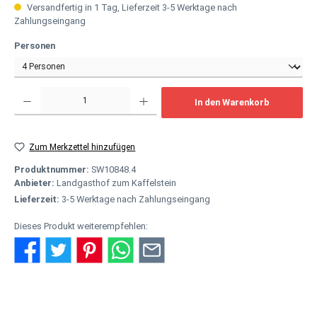
Versandfertig in 1 Tag, Lieferzeit 3-5 Werktage nach
Zahlungseingang
auswählen
Personen
Produkt Anzahl: Gib den gewünschten Wert ein oder benutze die Schaltflächen um
In den Warenkorb
Zum Merkzettel hinzufügen
Produktnummer:
SW10848.4
Anbieter:
Landgasthof zum Kaffelstein
Lieferzeit:
3-5 Werktage nach Zahlungseingang
Dieses Produkt weiterempfehlen:
Beschreibung