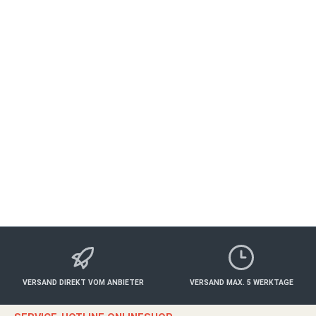
Steinburg Schlosstage für 2 Herzen
WÜRZBURG
Essen & Trinken
ab 510,00 €*
Details
VERSAND DIREKT VOM ANBIETER
VERSAND MAX. 5 WERKTAGE