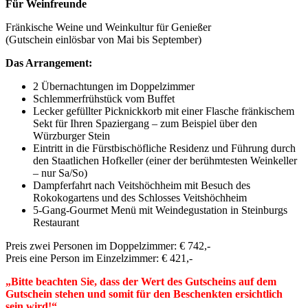
Für Weinfreunde
Fränkische Weine und Weinkultur für Genießer
(Gutschein einlösbar von Mai bis September)
Das Arrangement:
2 Übernachtungen im Doppelzimmer
Schlemmerfrühstück vom Buffet
Lecker gefüllter Picknickkorb mit einer Flasche fränkischem
Sekt für Ihren Spaziergang – zum Beispiel über den
Würzburger Stein
Eintritt in die Fürstbischöfliche Residenz und Führung durch
den Staatlichen Hofkeller (einer der berühmtesten Weinkeller
– nur Sa/So)
Dampferfahrt nach Veitshöchheim mit Besuch des
Rokokogartens und des Schlosses Veitshöchheim
5-Gang-Gourmet Menü mit Weindegustation in Steinburgs
Restaurant
Preis zwei Personen im Doppelzimmer: € 742,-
Preis eine Person im Einzelzimmer: € 421,-
„Bitte beachten Sie, dass der Wert des Gutscheins auf dem
Gutschein stehen und somit für den Beschenkten ersichtlich
sein wird!“