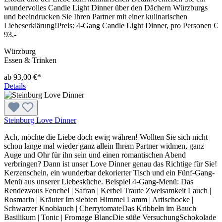
wundervolles Candle Light Dinner über den Dächern Würzburgs
und beeindrucken Sie Ihren Partner mit einer kulinarischen
Liebeserklärung!Preis: 4-Gang Candle Light Dinner, pro Personen €
93,-
Würzburg
Essen & Trinken
ab 93,00 €*
Details
Steinburg Love Dinner
Ach, möchte die Liebe doch ewig währen! Wollten Sie sich nicht
schon lange mal wieder ganz allein Ihrem Partner widmen, ganz
Auge und Ohr für ihn sein und einen romantischen Abend
verbringen? Dann ist unser Love Dinner genau das Richtige für Sie!
Kerzenschein, ein wunderbar dekorierter Tisch und ein Fünf-Gang-
Menü aus unserer Liebesküche. Beispiel 4-Gang-Menü: Das
Rendezvous Fenchel | Safran | Kerbel Traute Zweisamkeit Lauch |
Rosmarin | Kräuter Im siebten Himmel Lamm | Artischocke |
Schwarzer Knoblauch | CherrytomateDas Kribbeln im Bauch
Basilikum | Tonic | Fromage BlancDie süße VersuchungSchokolade