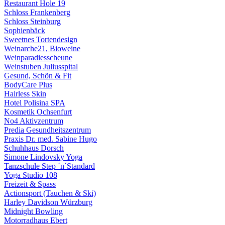
Restaurant Hole 19
Schloss Frankenberg
Schloss Steinburg
Sophienbäck
Sweetnes Tortendesign
Weinarche21, Bioweine
Weinparadiesscheune
Weinstuben Juliusspital
Gesund, Schön & Fit
BodyCare Plus
Hairless Skin
Hotel Polisina SPA
Kosmetik Ochsenfurt
No4 Aktivzentrum
Predia Gesundheitszentrum
Praxis Dr. med. Sabine Hugo
Schuhhaus Dorsch
Simone Lindovsky Yoga
Tanzschule Step ´n´Standard
Yoga Studio 108
Freizeit & Spass
Actionsport (Tauchen & Ski)
Harley Davidson Würzburg
Midnight Bowling
Motorradhaus Ebert