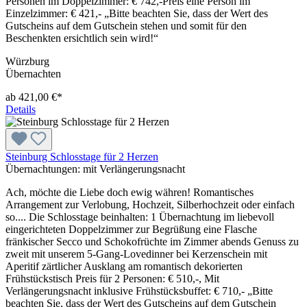
Personen im Doppelzimmer: € 742,-Preis eine Person im
Einzelzimmer: € 421,- „Bitte beachten Sie, dass der Wert des
Gutscheins auf dem Gutschein stehen und somit für den
Beschenkten ersichtlich sein wird!“
Würzburg
Übernachten
ab 421,00 €*
Details
Steinburg Schlosstage für 2 Herzen
Übernachtungen:
mit Verlängerungsnacht
Ach, möchte die Liebe doch ewig währen! Romantisches
Arrangement zur Verlobung, Hochzeit, Silberhochzeit oder einfach
so.... Die Schlosstage beinhalten: 1 Übernachtung im liebevoll
eingerichteten Doppelzimmer zur Begrüßung eine Flasche
fränkischer Secco und Schokofrüchte im Zimmer abends Genuss zu
zweit mit unserem 5-Gang-Lovedinner bei Kerzenschein mit
Aperitif zärtlicher Ausklang am romantisch dekorierten
Frühstückstisch Preis für 2 Personen: € 510,-, Mit
Verlängerungsnacht inklusive Frühstücksbuffet: € 710,- „Bitte
beachten Sie, dass der Wert des Gutscheins auf dem Gutschein