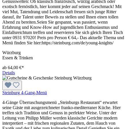
Genusswelten: Ob klassisch französisch, würzig arabisch oder
exotisch fernöstlich, hier kommt jeder auf seinen Geschmack! Mit
viel Mut, Tatendrang und Leidenschaft freuen sich junge Ritter
darauf, ihr Talent unter Beweis zu stellen und Ihnen einen tollen
Abend zu bereiten.Seien Sie gespannt, was passiert, wenn
Erfahrung und Know-How auf jugendlichen Enthusiasmus und
Einfallsreichtum treffen und reservieren Sie sich gleich Ihren Tisch
unter 0931 97020! Preis pro Person € 64,- Das aktuelle Thema und
Menü finden Sie hier:https://steinburg.com/de/young-knights/
Würzburg
Essen & Trinken
ab 64,00 €*
Details
Steinburg 4-Gang-Menü
4-Gänge Überraschungsmenü „Steinburgs Restaurant“ erwartet
seine Gäste mit ausgezeichneter franko-mediterraner Küche. Hier
treffen sich Tradition und Genuss in perfekter Weise. Unter der
Leitung von Philipp Müller werden klassische Gerichte modern
interpretiert – mit frischen regionalen Zutaten, dem Hauch von
Exotik und der Liebe zum kulinarischen Detail.Genießen Sie ein