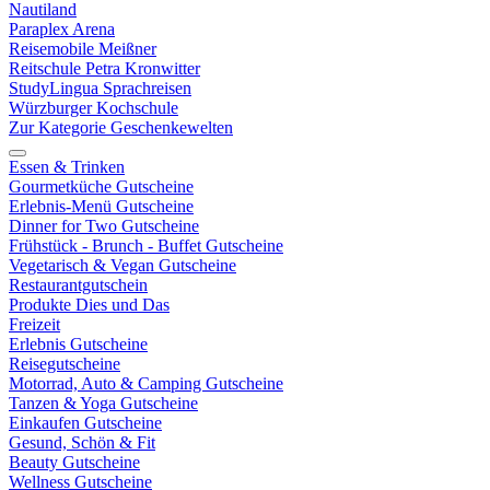
Nautiland
Paraplex Arena
Reisemobile Meißner
Reitschule Petra Kronwitter
StudyLingua Sprachreisen
Würzburger Kochschule
Zur Kategorie Geschenkewelten
Essen & Trinken
Gourmetküche Gutscheine
Erlebnis-Menü Gutscheine
Dinner for Two Gutscheine
Frühstück - Brunch - Buffet Gutscheine
Vegetarisch & Vegan Gutscheine
Restaurantgutschein
Produkte Dies und Das
Freizeit
Erlebnis Gutscheine
Reisegutscheine
Motorrad, Auto & Camping Gutscheine
Tanzen & Yoga Gutscheine
Einkaufen Gutscheine
Gesund, Schön & Fit
Beauty Gutscheine
Wellness Gutscheine