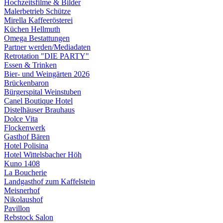
Hochzeitsfilme & Bilder
Malerbetrieb Schütze
Mirella Kaffeerösterei
Küchen Hellmuth
Omega Bestattungen
Partner werden/Mediadaten
Retrotation "DIE PARTY"
Essen & Trinken
Bier- und Weingärten 2026
Brückenbaron
Bürgerspital Weinstuben
Canel Boutique Hotel
Distelhäuser Brauhaus
Dolce Vita
Flockenwerk
Gasthof Bären
Hotel Polisina
Hotel Wittelsbacher Höh
Kuno 1408
La Boucherie
Landgasthof zum Kaffelstein
Meisnerhof
Nikolaushof
Pavillon
Rebstock Salon