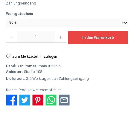
Zahlungseingang
auswählen
Wertgutschein
Produkt Anzahl: Gib den gewünschten Wert ein oder benutze die Schaltflächen um
In den Warenkorb
Zum Merkzettel hinzufügen
Produktnummer:
main10236.5
Anbieter:
Studio 108
Lieferzeit:
3-5 Werktage nach Zahlungseingang
Dieses Produkt weiterempfehlen:
Beschreibung