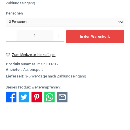
Zahlungseingang
auswählen
Personen
Produkt Anzahl: Gib den gewünschten Wert ein oder benutze die Schaltflächen um
In den Warenkorb
Zum Merkzettel hinzufügen
Produktnummer:
main10070.2
Anbieter:
Actionsport
Lieferzeit:
3-5 Werktage nach Zahlungseingang
Dieses Produkt weiterempfehlen:
Beschreibung