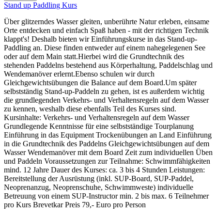
Stand up Paddling Kurs
Über glitzerndes Wasser gleiten, unberührte Natur erleben, einsame
Orte entdecken und einfach Spaß haben - mit der richtigen Technik
klappt's! Deshalb bieten wir Einführungskurse in das Stand-up-
Paddling an. Diese finden entweder auf einem nahegelegenen See
oder auf dem Main statt.Hierbei wird die Grundtechnik des
stehenden Paddelns bestehend aus Körperhaltung, Paddelschlag und
Wendemanöver erlernt.Ebenso schulen wir durch
Gleichgewichtsübungen die Balance auf dem Board.Um später
selbstständig Stand-up-Paddeln zu gehen, ist es außerdem wichtig
die grundlegenden Verkehrs- und Verhaltensregeln auf dem Wasser
zu kennen, weshalb diese ebenfalls Teil des Kurses sind.
Kursinhalte: Verkehrs- und Verhaltensregeln auf dem Wasser
Grundlegende Kenntnisse für eine selbstständige Tourplanung
Einführung in das Equipment Trockenübungen an Land Einführung
in die Grundtechnik des Paddelns Gleichgewichtsübungen auf dem
Wasser Wendemanöver mit dem Board Zeit zum individuellen Üben
und Paddeln Voraussetzungen zur Teilnahme: Schwimmfähigkeiten
mind. 12 Jahre Dauer des Kurses: ca. 3 bis 4 Stunden Leistungen:
Bereitstellung der Ausrüstung (inkl. SUP-Board, SUP-Paddel,
Neoprenanzug, Neoprenschuhe, Schwimmweste) individuelle
Betreuung von einem SUP-Instructor min. 2 bis max. 6 Teilnehmer
pro Kurs Brevetkar Preis 79,- Euro pro Person