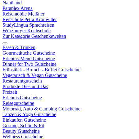
Nautiland
Paraplex Arena
Reisemobile Meißner
Reitschule Petra Kronwitter
StudyLingua Sprachreisen
Würzburger Kochschule
Zur Kategorie Geschenkewelten
Essen & Trinken
Gourmetküche Gutscheine
Erlebnis-Menü Gutscheine
Dinner for Two Gutscheine
Frühstück - Brunch - Buffet Gutscheine
Vegetarisch & Vegan Gutscheine
Restaurantgutschein
Produkte Dies und Das
Freizeit
Erlebnis Gutscheine
Reisegutscheine
Motorrad, Auto & Camping Gutscheine
Tanzen & Yoga Gutscheine
Einkaufen Gutscheine
Gesund, Schön & Fit
Beauty Gutscheine
Wellness Gutscheine