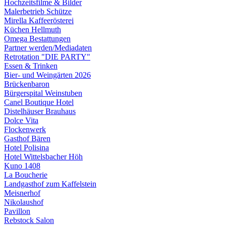
Hochzeitsfilme & Bilder
Malerbetrieb Schütze
Mirella Kaffeerösterei
Küchen Hellmuth
Omega Bestattungen
Partner werden/Mediadaten
Retrotation "DIE PARTY"
Essen & Trinken
Bier- und Weingärten 2026
Brückenbaron
Bürgerspital Weinstuben
Canel Boutique Hotel
Distelhäuser Brauhaus
Dolce Vita
Flockenwerk
Gasthof Bären
Hotel Polisina
Hotel Wittelsbacher Höh
Kuno 1408
La Boucherie
Landgasthof zum Kaffelstein
Meisnerhof
Nikolaushof
Pavillon
Rebstock Salon