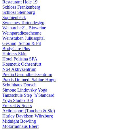
Restaurant Hole 19
Schloss Frankenberg
Schloss Steinburg
Sophienbäck
Sweetnes Tortendesign
Weinarche21, Bioweine
Weinparadiesscheune
Weinstuben Juliusspital
Gesund, Schön & Fit
BodyCare Plus
Hairless Skin
Hotel Polisina SPA
Kosmetik Ochsenfurt
No4 Aktivzentrum
Predia Gesundheitszentrum
Praxis Dr. med. Sabine Hugo
Schuhhaus Dorsch
Simone Lindovsky Yoga
Tanzschule Step ´n´Standard
Yoga Studio 108
Freizeit & Spass
Actionsport (Tauchen & Ski)
Harley Davidson Würzburg
Midnight Bowling
Motorradhaus Ebert