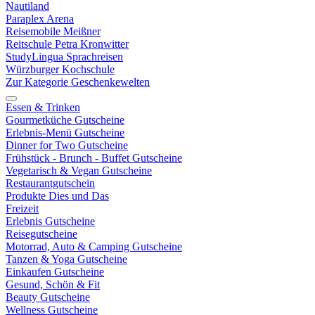
Nautiland
Paraplex Arena
Reisemobile Meißner
Reitschule Petra Kronwitter
StudyLingua Sprachreisen
Würzburger Kochschule
Zur Kategorie Geschenkewelten
Essen & Trinken
Gourmetküche Gutscheine
Erlebnis-Menü Gutscheine
Dinner for Two Gutscheine
Frühstück - Brunch - Buffet Gutscheine
Vegetarisch & Vegan Gutscheine
Restaurantgutschein
Produkte Dies und Das
Freizeit
Erlebnis Gutscheine
Reisegutscheine
Motorrad, Auto & Camping Gutscheine
Tanzen & Yoga Gutscheine
Einkaufen Gutscheine
Gesund, Schön & Fit
Beauty Gutscheine
Wellness Gutscheine