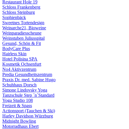
Restaurant Hole 19
Schloss Frankenberg
Schloss Steinburg
Sophienbäck
Sweetnes Tortendesign
Weinarche21, Bioweine
Weinparadiesscheune
Weinstuben Juliusspital
Gesund, Schön & Fit
BodyCare Plus
Hairless Skin
Hotel Polisina SPA
Kosmetik Ochsenfurt
No4 Aktivzentrum
Predia Gesundheitszentrum
Praxis Dr. med. Sabine Hugo
Schuhhaus Dorsch
Simone Lindovsky Yoga
Tanzschule Step ´n´Standard
Yoga Studio 108
Freizeit & Spass
Actionsport (Tauchen & Ski)
Harley Davidson Würzburg
Midnight Bowling
Motorradhaus Ebert