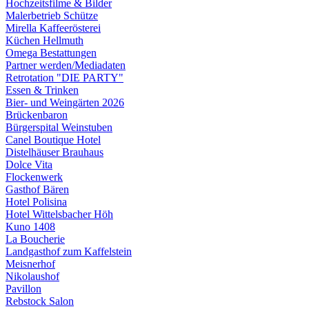
Hochzeitsfilme & Bilder
Malerbetrieb Schütze
Mirella Kaffeerösterei
Küchen Hellmuth
Omega Bestattungen
Partner werden/Mediadaten
Retrotation "DIE PARTY"
Essen & Trinken
Bier- und Weingärten 2026
Brückenbaron
Bürgerspital Weinstuben
Canel Boutique Hotel
Distelhäuser Brauhaus
Dolce Vita
Flockenwerk
Gasthof Bären
Hotel Polisina
Hotel Wittelsbacher Höh
Kuno 1408
La Boucherie
Landgasthof zum Kaffelstein
Meisnerhof
Nikolaushof
Pavillon
Rebstock Salon