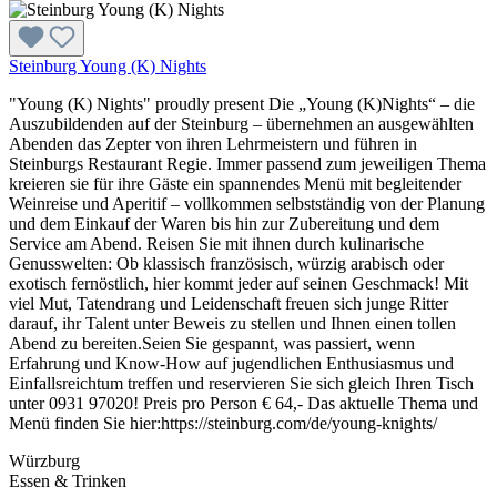
Steinburg Young (K) Nights
"Young (K) Nights" proudly present Die „Young (K)Nights“ – die
Auszubildenden auf der Steinburg – übernehmen an ausgewählten
Abenden das Zepter von ihren Lehrmeistern und führen in
Steinburgs Restaurant Regie. Immer passend zum jeweiligen Thema
kreieren sie für ihre Gäste ein spannendes Menü mit begleitender
Weinreise und Aperitif – vollkommen selbstständig von der Planung
und dem Einkauf der Waren bis hin zur Zubereitung und dem
Service am Abend. Reisen Sie mit ihnen durch kulinarische
Genusswelten: Ob klassisch französisch, würzig arabisch oder
exotisch fernöstlich, hier kommt jeder auf seinen Geschmack! Mit
viel Mut, Tatendrang und Leidenschaft freuen sich junge Ritter
darauf, ihr Talent unter Beweis zu stellen und Ihnen einen tollen
Abend zu bereiten.Seien Sie gespannt, was passiert, wenn
Erfahrung und Know-How auf jugendlichen Enthusiasmus und
Einfallsreichtum treffen und reservieren Sie sich gleich Ihren Tisch
unter 0931 97020! Preis pro Person € 64,- Das aktuelle Thema und
Menü finden Sie hier:https://steinburg.com/de/young-knights/
Würzburg
Essen & Trinken