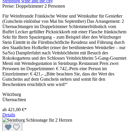
Steinburg wine and the city
Preise:
Doppelzimmer 2 Personen
Für Weinfreunde Fränkische Weine und Weinkultur für Genießer
(Gutschein einlösbar von Mai bis September) Das Arrangement: 2
Übernachtungen im Doppelzimmer Schlemmerfrühstück vom
Buffet Lecker gefüllter Picknickkorb mit einer Flasche fränkischem
Sekt für Ihren Spaziergang – zum Beispiel über den Würzburger
Stein Eintritt in die Fürstbischöfliche Residenz und Führung durch
den Staatlichen Hofkeller (einer der berühmtesten Weinkeller – nur
Sa/So) Dampferfahrt nach Veitshöchheim mit Besuch des
Rokokogartens und des Schlosses Veitshöchheim 5-Gang-Gourmet
Menü mit Weindegustation in Steinburgs Restaurant Preis zwei
Personen im Doppelzimmer: € 742,-Preis eine Person im
Einzelzimmer: € 421,- „Bitte beachten Sie, dass der Wert des
Gutscheins auf dem Gutschein stehen und somit für den
Beschenkten ersichtlich sein wird!“
Würzburg
Übernachten
ab 421,00 €*
Details