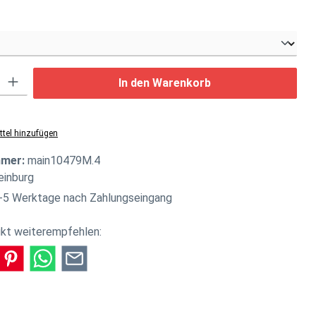
swählen
: Gib den gewünschten Wert ein oder benutze die Schaltflächen um di
In den Warenkorb
tel hinzufügen
mmer:
main10479M.4
einburg
-5 Werktage nach Zahlungseingang
kt weiterempfehlen: