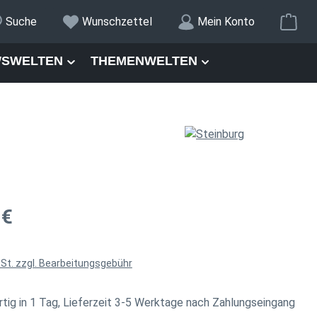
War
Suche
Wunschzettel
Mein Konto
SWELTEN
THEMENWELTEN
is:
 €
wSt. zzgl. Bearbeitungsgebühr
tig in 1 Tag, Lieferzeit 3-5 Werktage nach Zahlungseingang