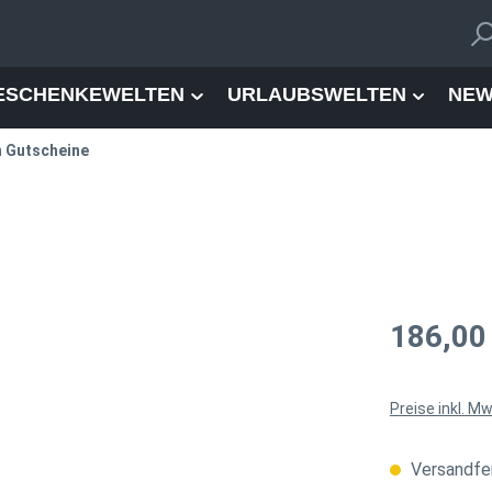
ESCHENKEWELTEN
URLAUBSWELTEN
NEW
n Gutscheine
Regulärer Pre
186,00
Preise inkl. M
Versandfer