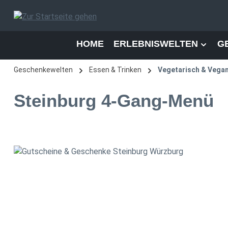
 Hauptinhalt springen
Zur Suche springen
Zur Hauptnavigation springen
HOME
ERLEBNISWELTEN
G
Geschenkewelten
Essen & Trinken
Vegetarisch & Vega
Steinburg 4-Gang-Menü
Bildergalerie überspringen