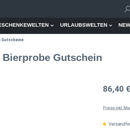
ESCHENKEWELTEN
URLAUBSWELTEN
NEW
n Gutscheine
 Bierprobe Gutschein
Regulärer Pre
86,40 
Preise inkl. M
Versandfer