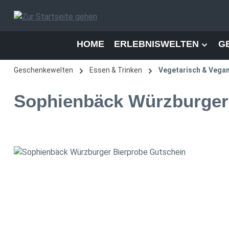
 Hauptinhalt springen
Zur Suche springen
Zur Hauptnavigation springen
HOME
ERLEBNISWELTEN
G
Geschenkewelten
Essen & Trinken
Vegetarisch & Vega
Sophienbäck Würzburger
Bildergalerie überspringen