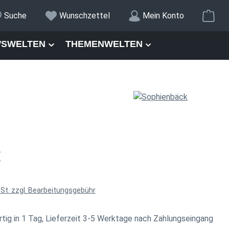
War
Suche
Wunschzettel
Mein Konto
SWELTEN
THEMENWELTEN
is:
€
wSt. zzgl. Bearbeitungsgebühr
tig in 1 Tag, Lieferzeit 3-5 Werktage nach Zahlungseingang