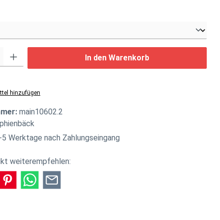
swählen
: Gib den gewünschten Wert ein oder benutze die Schaltflächen um di
In den Warenkorb
tel hinzufügen
mmer:
main10602.2
phienbäck
-5 Werktage nach Zahlungseingang
kt weiterempfehlen: