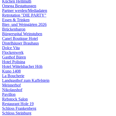
Küchen Hellmuth
Omega Bestattungen
Partner werden/Mediadaten
Retrotation "DIE PARTY"
Essen & Trinken
Bier- und Weingärten 2026
Brückenbaron
Bürgerspital Weinstuben
Canel Boutique Hotel
Distelhäuser Brauhaus
Dolce Vita
Flockenwerk
Gasthof Bären
Hotel Polisina
Hotel Wittelsbacher Höh
Kuno 1408
La Boucherie
Landgasthof zum Kaffelstein
Meisnerhof
Nikolaushof
Pavillon
Rebstock Salon
Restaurant Hole 19
Schloss Frankenberg
Schloss Steinburg