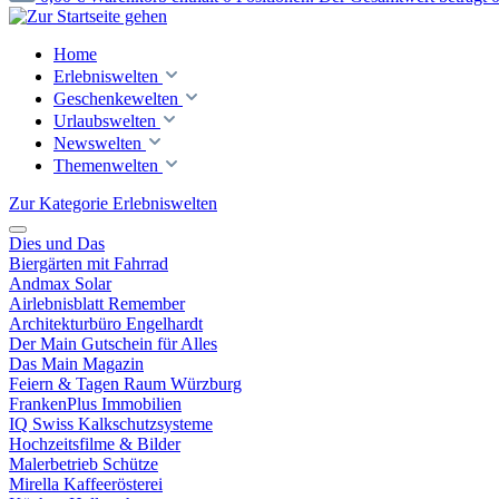
Home
Erlebniswelten
Geschenkewelten
Urlaubswelten
Newswelten
Themenwelten
Zur Kategorie Erlebniswelten
Dies und Das
Biergärten mit Fahrrad
Andmax Solar
Airlebnisblatt Remember
Architekturbüro Engelhardt
Der Main Gutschein für Alles
Das Main Magazin
Feiern & Tagen Raum Würzburg
FrankenPlus Immobilien
IQ Swiss Kalkschutzsysteme
Hochzeitsfilme & Bilder
Malerbetrieb Schütze
Mirella Kaffeerösterei