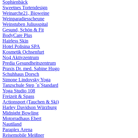
Sophienbäck
Sweetnes Tortendesign
Weinarche21, Bioweine
Weinparadiesscheune
Weinstuben Juliusspital
Gesund, Schön & Fit
BodyCare Plus
Hairless Skin
Hotel Polisina SPA
Kosmetik Ochsenfurt
No4 Aktivzentrum
Predia Gesundheitszentrum
Praxis Dr. med. Sabine Hugo
Schuhhaus Dorsch
Simone Lindovsky Yoga
Tanzschule Step ´n´Standard
Yoga Studio 108
Freizeit & Spass
Actionsport (Tauchen & Ski)
Harley Davidson Würzburg
Midnight Bowling
Motorradhaus Ebert
Nautiland
Paraplex Arena
Reisemobile Meißner