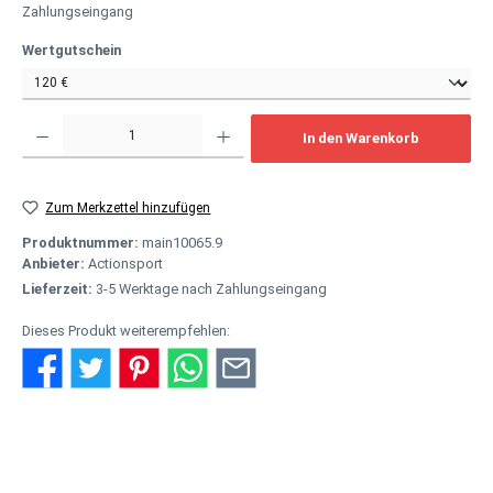
Zahlungseingang
auswählen
Wertgutschein
Produkt Anzahl: Gib den gewünschten Wert ein oder benutze die Schaltflächen um
In den Warenkorb
Zum Merkzettel hinzufügen
Produktnummer:
main10065.9
Anbieter:
Actionsport
Lieferzeit:
3-5 Werktage nach Zahlungseingang
Dieses Produkt weiterempfehlen:
Beschreibung