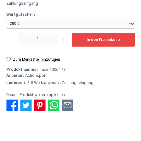
Zahlungseingang
auswählen
Wertgutschein
Produkt Anzahl: Gib den gewünschten Wert ein oder benutze die Schaltflächen um
In den Warenkorb
Zum Merkzettel hinzufügen
Produktnummer:
main10064.13
Anbieter:
Actionsport
Lieferzeit:
3-5 Werktage nach Zahlungseingang
Dieses Produkt weiterempfehlen:
Beschreibung