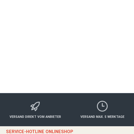
Genuss-Kanutour mit Weinprobe
ALBERTSHOFEN
Freizeit
ab 660,00 €*
Details
VERSAND DIREKT VOM ANBIETER
VERSAND MAX. 5 WERKTAGE
SERVICE-HOTLINE ONLINESHOP