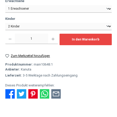
auswählen
Erwachsene
auswählen
Kinder
Produkt Anzahl: Gib den gewünschten Wert ein oder benutze die Schaltflächen um
In den Warenkorb
Zum Merkzettel hinzufügen
Produktnummer:
main10648.1
Anbieter:
Kanuta
Lieferzeit:
3-5 Werktage nach Zahlungseingang
Dieses Produkt weiterempfehlen: