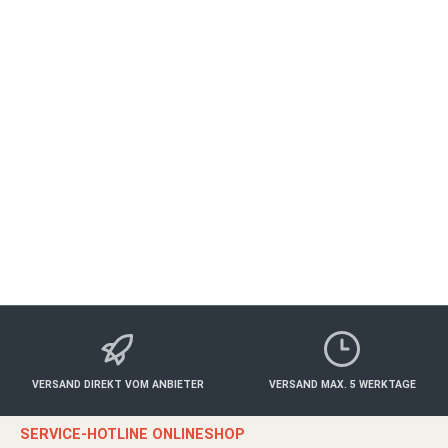
Genuss-Kanutour mit Weinprobe
ALBERTSHOFEN
Freizeit
ab 660,00 €*
Details
VERSAND DIREKT VOM ANBIETER
VERSAND MAX. 5 WERKTAGE
SERVICE-HOTLINE ONLINESHOP