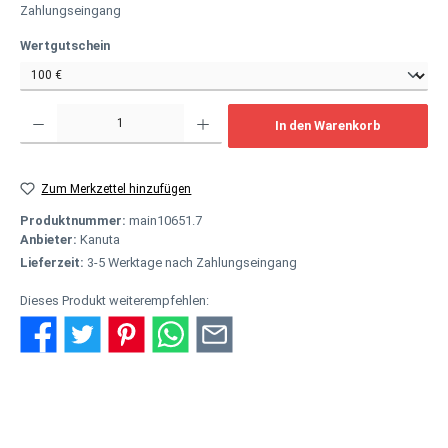
Zahlungseingang
auswählen
Wertgutschein
Produkt Anzahl: Gib den gewünschten Wert ein oder benutze die Schaltflächen um
In den Warenkorb
Zum Merkzettel hinzufügen
Produktnummer:
main10651.7
Anbieter:
Kanuta
Lieferzeit:
3-5 Werktage nach Zahlungseingang
Dieses Produkt weiterempfehlen:
Beschreibung