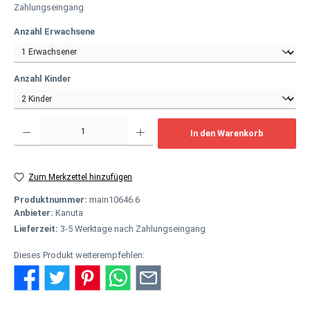
Zahlungseingang
auswählen
Anzahl Erwachsene
auswählen
Anzahl Kinder
Produkt Anzahl: Gib den gewünschten Wert ein oder benutze die Schaltflächen um
In den Warenkorb
Zum Merkzettel hinzufügen
Produktnummer:
main10646.6
Anbieter:
Kanuta
Lieferzeit:
3-5 Werktage nach Zahlungseingang
Dieses Produkt weiterempfehlen: