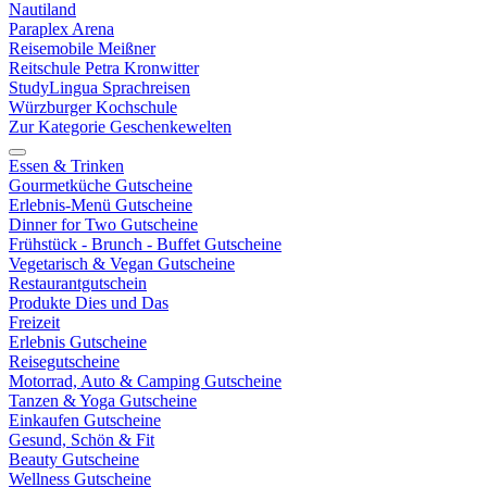
Nautiland
Paraplex Arena
Reisemobile Meißner
Reitschule Petra Kronwitter
StudyLingua Sprachreisen
Würzburger Kochschule
Zur Kategorie Geschenkewelten
Essen & Trinken
Gourmetküche Gutscheine
Erlebnis-Menü Gutscheine
Dinner for Two Gutscheine
Frühstück - Brunch - Buffet Gutscheine
Vegetarisch & Vegan Gutscheine
Restaurantgutschein
Produkte Dies und Das
Freizeit
Erlebnis Gutscheine
Reisegutscheine
Motorrad, Auto & Camping Gutscheine
Tanzen & Yoga Gutscheine
Einkaufen Gutscheine
Gesund, Schön & Fit
Beauty Gutscheine
Wellness Gutscheine