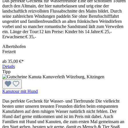
Das perfekte Gechenk für Wasserfreunde Eine der schönsten Touren
durch den Altmain, der hier naturbelassen und urig eine der
landschaftlich reizvollsten Flussabschnitte des Mains bildet. Durch
seine zahlreichen Windungen paddeln Sie ohne Berufsschifffahrt
ungestört und familienfreundlich an alten fränkischen Weindörfern
vorbei und so mancher romantische Sandstrand lädt zum Verweilen
ein. Länge der Tour:12 km Preise: Kinder bis 14 Jahre:€ 25,-
Erwachsene:€ 35,-
Albertshofen
Freizeit
ab 35,00 €*
Details
Tipp
Kanutour mit Hund
Das perfekte Gechenk für Wasser- und Tierfreunde Die vielleicht
besten unter unseren treusten Freunden dürfen beim entspannten
Kanufahren auf dem ruhigen Wasser natürlich nicht fehlen. Der
Hund darf gerne mitkommen und ist im Preis mit dabei. Auch
Familien mit Hund und Kanuten, die zum ersten Mal gemeinsam an
den Start gehen, beraten wir gerne, damit es Mensch & Tier Spaß