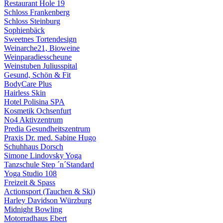
Restaurant Hole 19
Schloss Frankenberg
Schloss Steinburg
Sophienbäck
Sweetnes Tortendesign
Weinarche21, Bioweine
Weinparadiesscheune
Weinstuben Juliusspital
Gesund, Schön & Fit
BodyCare Plus
Hairless Skin
Hotel Polisina SPA
Kosmetik Ochsenfurt
No4 Aktivzentrum
Predia Gesundheitszentrum
Praxis Dr. med. Sabine Hugo
Schuhhaus Dorsch
Simone Lindovsky Yoga
Tanzschule Step ´n´Standard
Yoga Studio 108
Freizeit & Spass
Actionsport (Tauchen & Ski)
Harley Davidson Würzburg
Midnight Bowling
Motorradhaus Ebert