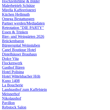
Hochzeitsfilme & Bilder
Malerbetrieb Schütze
Mirella Kaffeerösterei
Küchen Hellmuth
Omega Bestattungen
Partner werden/Mediadaten
Retrotation "DIE PARTY"
Essen & Trinken
Bier- und Weingärten 2026
Brückenbaron
Bürgerspital Weinstuben
Canel Boutique Hotel
Distelhäuser Brauhaus
Dolce Vita
Flockenwerk
Gasthof Bären
Hotel Polisina
Hotel Wittelsbacher Höh
Kuno 1408
La Boucherie
Landgasthof zum Kaffelstein
Meisnerhof
Nikolaushof
Pavillon
Rebstock Salon