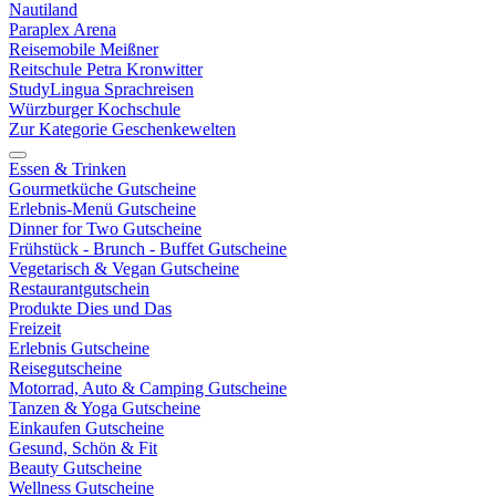
Nautiland
Paraplex Arena
Reisemobile Meißner
Reitschule Petra Kronwitter
StudyLingua Sprachreisen
Würzburger Kochschule
Zur Kategorie Geschenkewelten
Essen & Trinken
Gourmetküche Gutscheine
Erlebnis-Menü Gutscheine
Dinner for Two Gutscheine
Frühstück - Brunch - Buffet Gutscheine
Vegetarisch & Vegan Gutscheine
Restaurantgutschein
Produkte Dies und Das
Freizeit
Erlebnis Gutscheine
Reisegutscheine
Motorrad, Auto & Camping Gutscheine
Tanzen & Yoga Gutscheine
Einkaufen Gutscheine
Gesund, Schön & Fit
Beauty Gutscheine
Wellness Gutscheine