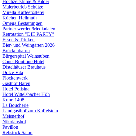
Hochzeitsfilme & Bilder
Malerbetrieb Schütze
Mirella Kaffeerösterei
Küchen Hellmuth
Omega Bestattungen
Partner werden/Mediadaten
Retrotation "DIE PARTY"
Essen & Trinken
Bier- und Weingärten 2026
Brückenbaron
Bürgerspital Weinstuben
Canel Boutique Hotel
Distelhäuser Brauhaus
Dolce Vita
Flockenwerk
Gasthof Bären
Hotel Polisina
Hotel Wittelsbacher Höh
Kuno 1408
La Boucherie
Landgasthof zum Kaffelstein
Meisnerhof
Nikolaushof
Pavillon
Rebstock Salon