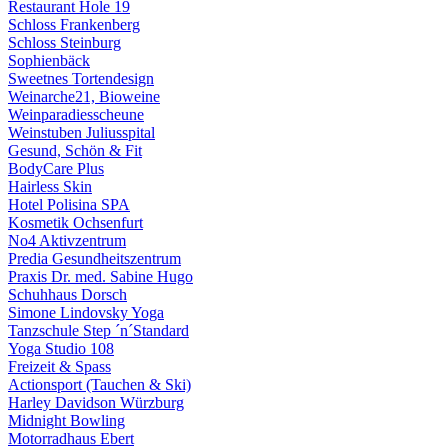
Restaurant Hole 19
Schloss Frankenberg
Schloss Steinburg
Sophienbäck
Sweetnes Tortendesign
Weinarche21, Bioweine
Weinparadiesscheune
Weinstuben Juliusspital
Gesund, Schön & Fit
BodyCare Plus
Hairless Skin
Hotel Polisina SPA
Kosmetik Ochsenfurt
No4 Aktivzentrum
Predia Gesundheitszentrum
Praxis Dr. med. Sabine Hugo
Schuhhaus Dorsch
Simone Lindovsky Yoga
Tanzschule Step ´n´Standard
Yoga Studio 108
Freizeit & Spass
Actionsport (Tauchen & Ski)
Harley Davidson Würzburg
Midnight Bowling
Motorradhaus Ebert