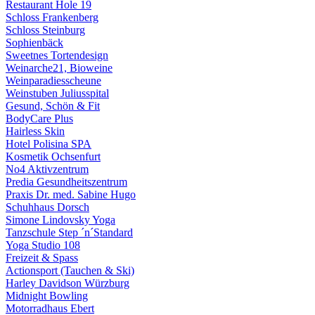
Restaurant Hole 19
Schloss Frankenberg
Schloss Steinburg
Sophienbäck
Sweetnes Tortendesign
Weinarche21, Bioweine
Weinparadiesscheune
Weinstuben Juliusspital
Gesund, Schön & Fit
BodyCare Plus
Hairless Skin
Hotel Polisina SPA
Kosmetik Ochsenfurt
No4 Aktivzentrum
Predia Gesundheitszentrum
Praxis Dr. med. Sabine Hugo
Schuhhaus Dorsch
Simone Lindovsky Yoga
Tanzschule Step ´n´Standard
Yoga Studio 108
Freizeit & Spass
Actionsport (Tauchen & Ski)
Harley Davidson Würzburg
Midnight Bowling
Motorradhaus Ebert