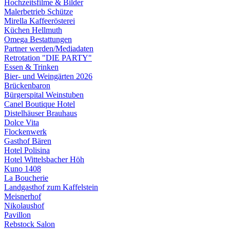
Hochzeitsfilme & Bilder
Malerbetrieb Schütze
Mirella Kaffeerösterei
Küchen Hellmuth
Omega Bestattungen
Partner werden/Mediadaten
Retrotation "DIE PARTY"
Essen & Trinken
Bier- und Weingärten 2026
Brückenbaron
Bürgerspital Weinstuben
Canel Boutique Hotel
Distelhäuser Brauhaus
Dolce Vita
Flockenwerk
Gasthof Bären
Hotel Polisina
Hotel Wittelsbacher Höh
Kuno 1408
La Boucherie
Landgasthof zum Kaffelstein
Meisnerhof
Nikolaushof
Pavillon
Rebstock Salon