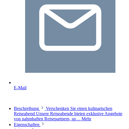
E-Mail
Beschreibung
Verschenken Sie einen kulinarischen
Reiseabend Unsere Reiseabende bieten exklusive Angebote
von nahmhaften Reisepartnern, sp…
Mehr
Eigenschaften