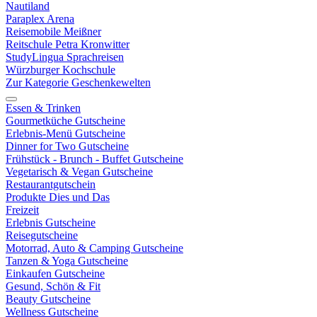
Nautiland
Paraplex Arena
Reisemobile Meißner
Reitschule Petra Kronwitter
StudyLingua Sprachreisen
Würzburger Kochschule
Zur Kategorie Geschenkewelten
Essen & Trinken
Gourmetküche Gutscheine
Erlebnis-Menü Gutscheine
Dinner for Two Gutscheine
Frühstück - Brunch - Buffet Gutscheine
Vegetarisch & Vegan Gutscheine
Restaurantgutschein
Produkte Dies und Das
Freizeit
Erlebnis Gutscheine
Reisegutscheine
Motorrad, Auto & Camping Gutscheine
Tanzen & Yoga Gutscheine
Einkaufen Gutscheine
Gesund, Schön & Fit
Beauty Gutscheine
Wellness Gutscheine