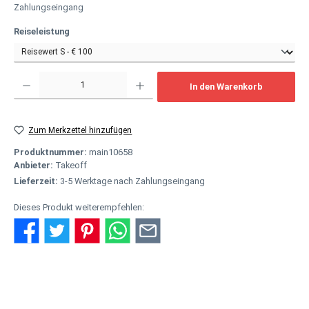
Zahlungseingang
auswählen
Reiseleistung
Produkt Anzahl: Gib den gewünschten Wert ein oder benutze die Schaltflächen um
In den Warenkorb
Zum Merkzettel hinzufügen
Produktnummer:
main10658
Anbieter:
Takeoff
Lieferzeit:
3-5 Werktage nach Zahlungseingang
Dieses Produkt weiterempfehlen:
Beschreibung