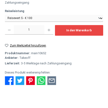
Zahlungseingang
auswählen
Reiseleistung
Produkt Anzahl: Gib den gewünschten Wert ein oder benutze die Schaltflächen um
In den Warenkorb
Zum Merkzettel hinzufügen
Produktnummer:
main10652
Anbieter:
Takeoff
Lieferzeit:
3-5 Werktage nach Zahlungseingang
Dieses Produkt weiterempfehlen:
Beschreibung