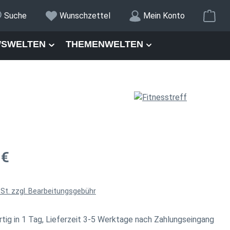
War
Suche
Wunschzettel
Mein Konto
SWELTEN
THEMENWELTEN
is:
 €
wSt. zzgl. Bearbeitungsgebühr
tig in 1 Tag, Lieferzeit 3-5 Werktage nach Zahlungseingang