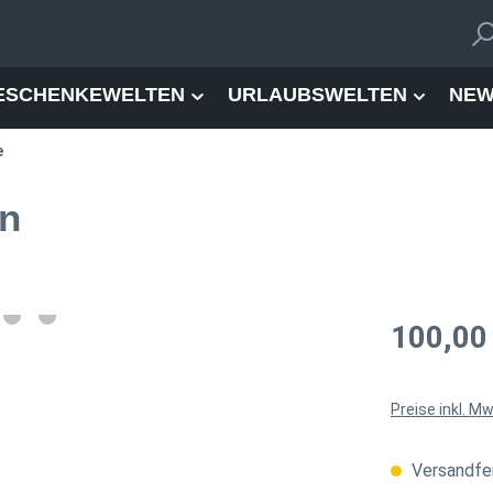
ESCHENKEWELTEN
URLAUBSWELTEN
NEW
e
in
Regulärer Pre
100,00
Preise inkl. M
Versandfer