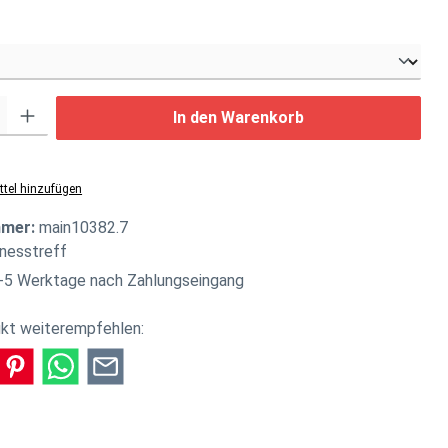
ählen
: Gib den gewünschten Wert ein oder benutze die Schaltflächen um di
In den Warenkorb
tel hinzufügen
mmer:
main10382.7
tnesstreff
-5 Werktage nach Zahlungseingang
kt weiterempfehlen: