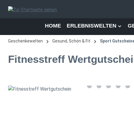
 Hauptinhalt springen
Zur Suche springen
Zur Hauptnavigation springen
HOME
ERLEBNISWELTEN
G
Geschenkewelten
Gesund, Schön & Fit
Sport Gutschein
Fitnesstreff Wertgutsche
Bildergalerie überspringen