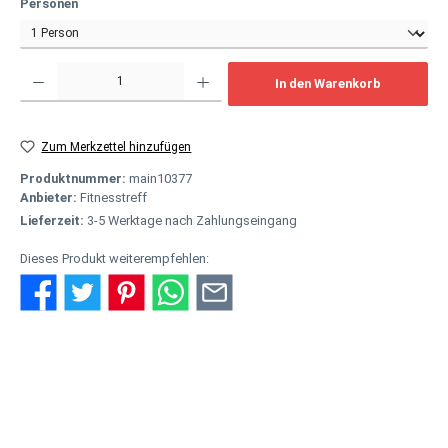
auswählen
Personen
Produkt Anzahl: Gib den gewünschten Wert ein oder benutze die Schaltflächen um
In den Warenkorb
Zum Merkzettel hinzufügen
Produktnummer:
main10377
Anbieter:
Fitnesstreff
Lieferzeit:
3-5 Werktage nach Zahlungseingang
Dieses Produkt weiterempfehlen:
Beschreibung
Je effizienter sich Ihr Körper bewegt, desto leichter können Sie
gute Leistungen erbringen und Verletzungen vermeiden. Wir a…