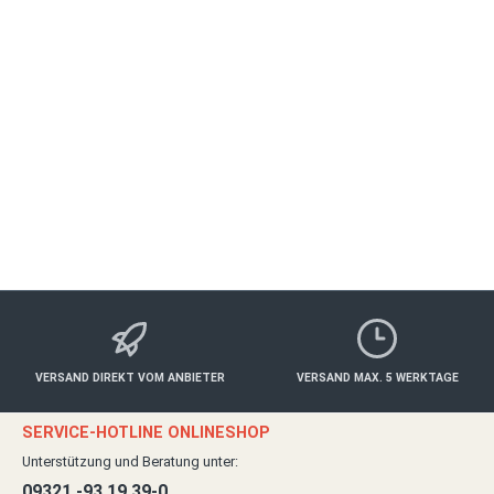
OCHSENFURT
Gesund & Schön
ab 69,00 €*
Details
VERSAND DIREKT VOM ANBIETER
VERSAND MAX. 5 WERKTAGE
SERVICE-HOTLINE ONLINESHOP
Unterstützung und Beratung unter:
09321 -93 19 39-0